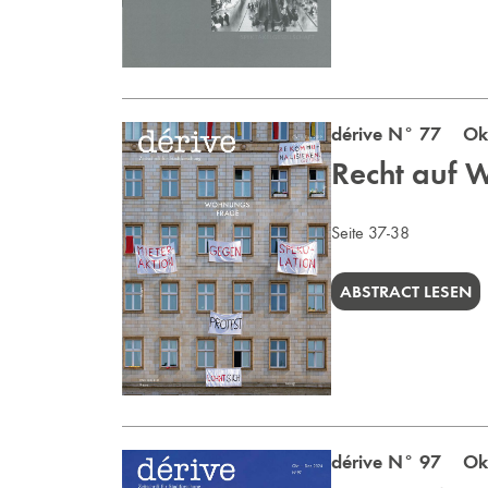
dérive N° 77 Okt
Recht auf 
Seite 37-38
ABSTRACT LESEN
dérive N° 97 Okt