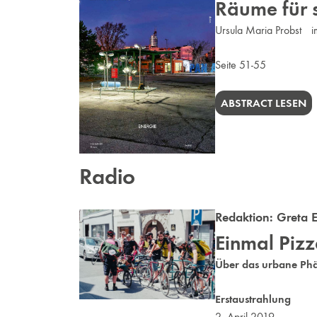
Räume für s
Ursula Maria Probst i
Seite 51-55
ABSTRACT LESEN
Radio
Redaktion:
Greta E
Einmal Pizza
Über das urbane Phä
Erstaustrahlung
2. April 2019