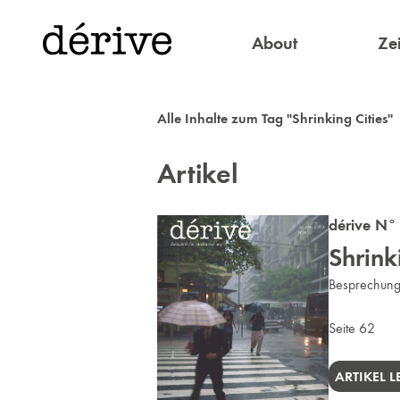
About
Zei
Alle Inhalte zum Tag "Shrinking Cities"
Artikel
dérive N°
Shrink
Besprechung 
Seite 62
ARTIKEL 