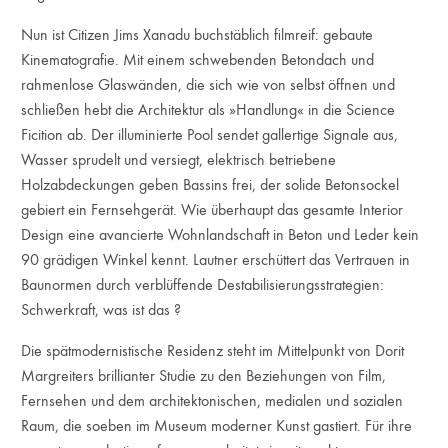
Nun ist Citizen Jims Xanadu buchstäblich filmreif: gebaute
Kinematografie. Mit einem schwebenden Betondach und
rahmenlose Glaswänden, die sich wie von selbst öffnen und
schließen hebt die Architektur als »Handlung« in die Science
Ficition ab. Der illuminierte Pool sendet gallertige Signale aus,
Wasser sprudelt und versiegt, elektrisch betriebene
Holzabdeckungen geben Bassins frei, der solide Betonsockel
gebiert ein Fernsehgerät. Wie überhaupt das gesamte Interior
Design eine avancierte Wohnlandschaft in Beton und Leder kein
90 grädigen Winkel kennt. Lautner erschüttert das Vertrauen in
Baunormen durch verblüffende Destabilisierungsstrategien:
Schwerkraft, was ist das ?
Die spätmodernistische Residenz steht im Mittelpunkt von Dorit
Margreiters brillianter Studie zu den Beziehungen von Film,
Fernsehen und dem architektonischen, medialen und sozialen
Raum, die soeben im Museum moderner Kunst gastiert. Für ihre