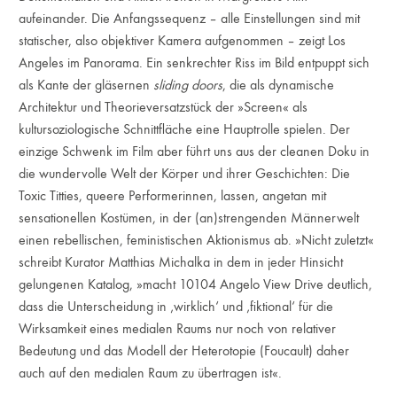
aufeinander. Die Anfangssequenz – alle Einstellungen sind mit
statischer, also objektiver Kamera aufgenommen – zeigt Los
Angeles im Panorama. Ein senkrechter Riss im Bild entpuppt sich
als Kante der gläsernen
sliding doors
, die als dynamische
Architektur und Theorieversatzstück der »Screen« als
kultursoziologische Schnittfläche eine Hauptrolle spielen. Der
einzige Schwenk im Film aber führt uns aus der cleanen Doku in
die wundervolle Welt der Körper und ihrer Geschichten: Die
Toxic Titties, queere Performerinnen, lassen, angetan mit
sensationellen Kostümen, in der (an)strengenden Männerwelt
einen rebellischen, feministischen Aktionismus ab. »Nicht zuletzt«
schreibt Kurator Matthias Michalka in dem in jeder Hinsicht
gelungenen Katalog, »macht 10104 Angelo View Drive deutlich,
dass die Unterscheidung in ‚wirklich‘ und ‚fiktional‘ für die
Wirksamkeit eines medialen Raums nur noch von relativer
Bedeutung und das Modell der Heterotopie (Foucault) daher
auch auf den medialen Raum zu übertragen ist«.