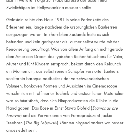
sich in weiterer Folge zur Nobeladresse der Bösen und
Zwielichtigen im Hollywoodkino mausern sollte
Goldstein reihte das Haus 1981 in seine Perlenkette des
Erlesenen ein, lange nachdem die ursprünglichen Bauherren
ausgezogen waren. In »horriblem Zustand« hätte es sich
befunden und kein geringerer als Lautner selbst wurde mit der
Renovierung beauftragt. Was von allem Anfang an nicht gerade
dem American Dream des typischen Reihenhäuschens für Vater,
Mutter und fünf Kindern entsprach, bekam durch den Relaunch
ein Momentum, das selbst seinen Schöpfer verstörte. Lautners
»california baroque aesthetics« der verschwenderischen
Volumen, konkaven Formen und Aussichten im Cinemascope
verschnitten mit raffinierter Technik und erstaunlichen Materialien
war so futuristisch, dass sich Filmproduzenten die Klinke in die
Hand gaben: Das Böse in Ernst Stavro Blofeld (
Diamonds are
Forever
) und die Perversionen von Pornoproduzent Jackie
Treehorn (
The Big Lebowski
) könnten nirgend anders wo besser
angesiedelt sein.