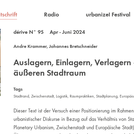
tschrift
Radio
urbanize! Festival
dérive N° 95 Apr - Juni 2024
Andre Krammer
,
Johannes Bretschneider
Auslagern, Einlagern, Verlager
äußeren Stadtraum
Tags
Stadtrand
,
Zwischenstadt
,
Logistik
,
Raumpraktiken
,
Stadtplanung
,
Europäis
Dieser Text ist der Versuch einer Positionierung im Rahmen
urbanistischer Diskurse in Bezug auf das Verhältnis von St
Planetary Urbanism, Zwischenstadt und Europäische Stadt)