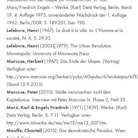
Marx/Friedrich Engels – Werke. (Karl) Dietz Verlag, Berlin. Band
19, 4. Auflage 1973, unveränderter Nachdruck der 1. Auflage
1962, Berlin/DDR. S. 189-201, hier 190.
Lefebvre, Henri
(1967): Le droit à la ville. In: L’Homme et la
société, N. 6, S. 29-35.
Lefebvre, Henri
(2003)[1979]: The Urban Revolution.
Minneapolis: University of Minnesota Press.
Marcuse, Herbert
(1967): Das Ende der Utopie. (Vortrag)
Verfügbar unter:
http://www.marcuse.org/herbert/pubs/60spubs/67endutopia/67
(Stand 12.9.2013).
Marcuse, Peter
(2010): Städte verursachen nicht den
Kapitalismus. Interview mit Peter Marcuse In: Phase 2, Heft 35.
Marx, Karl & Engels Friedrich
(1971) [1859]: Werke. (Karl)
Dietz Verlag: Berlin. S. 7-11. Verfügbar unter:
http://www.mlwerke.de/me/me13/me13_007.htm
.
Mouffe, Chantell
(2010): Das demokratische Paradox. Wien: