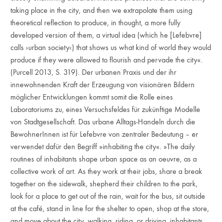
taking place in the city, and then we extrapolate them using
theoretical reflection to produce, in thought, a more fully
developed version of them, a virtual idea (which he [Lefebvre]
calls ›urban society‹) that shows us what kind of world they would
produce if they were allowed to flourish and pervade the city«.
(Purcell 2013, S. 319). Der urbanen Praxis und der ihr
innewohnenden Kraft der Erzeugung von visionären Bildern
möglicher Entwicklungen kommt somit die Rolle eines
Laboratoriums zu, eines Versuchsfeldes für zukünftige Modelle
von Stadtgesellschaft. Das urbane Alltags-Handeln durch die
BewohnerInnen ist für Lefebvre von zentraler Bedeutung – er
verwendet dafür den Begriff »inhabiting the city«. »The daily
routines of inhabitants shape urban space as an oeuvre, as a
collective work of art. As they work at their jobs, share a break
together on the sidewalk, shepherd their children to the park,
look for a place to get out of the rain, wait for the bus, sit outside
at the café, stand in line for the shelter to open, shop at the store,
and move about the city, walking, riding, or driving, inhabitants