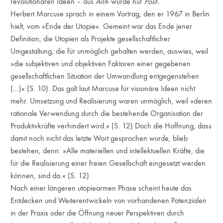
revolutionären Ideen – aus
Anti-
wurde nur
Post-.
Herbert Marcuse sprach in einem Vortrag, den er 1967 in Berlin
hielt, vom »Ende der Utopie«. Gemeint war das Ende jener
Definition, die Utopien als Projekte gesellschaftlicher
Umgestaltung, die für unmöglich gehalten werden, auswies, weil
»die subjektiven und objektiven Faktoren einer gegebenen
gesellschaftlichen Situation der Umwandlung entgegenstehen
(…)« (S. 10). Das galt laut Marcuse für visionäre Ideen nicht
mehr. Umsetzung und Realisierung waren unmöglich, weil »deren
rationale Verwendung durch die bestehende Organisation der
Produktivkräfte verhindert wird.« (S. 12) Doch die Hoffnung, dass
damit noch nicht das letzte Wort gesprochen wurde, blieb
bestehen, denn: »Alle materiellen und intellektuellen Kräfte, die
für die Realisierung einer freien Gesellschaft eingesetzt werden
können, sind da.« (S. 12)
Nach einer längeren utopiearmen Phase scheint heute das
Entdecken und Weiterentwickeln von vorhandenen Potenzialen
in der Praxis oder die Öffnung neuer Perspektiven durch