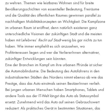
zu wehren. Themen wie leistbares Wohnen sind für breite
Bevölkerungsschichten von essentieller Bedeutung, Freiräume
und die Qualität des öffentlichen Raumes gewinnen parallel zu
nachhaltigen Mobilitätskonzepten an Wichtigkeit. Die Kampfzone
im urbanen Raum ist eröffnet, denn natürlich existieren ganz
unterschiedliche Visionen der zukünftigen Stadt und die meisten
haben mit Lefebvres’
Recht auf Stadt
wenig bis gar nichts zu tun
haben. Wie immer empfiehlt es sich anzusehen, wo
Profitinteressen liegen und wer die VerliererInnen alternativer,
zukünftiger Entwicklungen sein könnten.
Eine der Branchen im Kampf um ihre urbanen Pfründe ist sicher
die Automobilindustrie. Die Bedeutung des Autofahrens in den
industrialisierten Städten des Nordens nimmt ebenso ab wie das
Prestige, dass das Auto einstmals seinen BesitzerInnen verlieh.
Bei jungen urbanen Menschen haben Smartphones, Tablets und
andere Tools aus der IT-Welt längst das Auto als Statussymbol
ersetzt. Zunehmend wird das Auto auf seinen Gebrauchswert
reduziert: Als praktisches Gerät in bestimmten Situationen, das