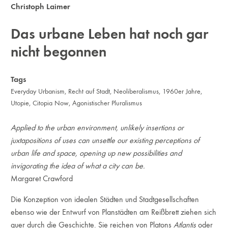
Christoph Laimer
Das urbane Leben hat noch gar
nicht begonnen
Tags
Everyday Urbanism
,
Recht auf Stadt
,
Neoliberalismus
,
1960er Jahre
,
Utopie
,
Citopia Now
,
Agonistischer Pluralismus
Applied to the urban environment, unlikely insertions or
juxtapositions of uses can unsettle our existing perceptions of
urban life and space, opening up new possibilities and
invigorating the idea of what a city can be.
Margaret Crawford
Die Konzeption von idealen Städten und Stadtgesellschaften
ebenso wie der Entwurf von Planstädten am Reißbrett ziehen sich
quer durch die Geschichte. Sie reichen von Platons
Atlantis
oder