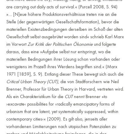
are carrying out daily acts of survival.« (Purcell 2008, S. 94)
»... [N]eue höhere Produktionsverhältnisse treten nie an die
Stelle (der gegenwärtigen Gesellschaftsformation), bevor die
materiellen Existenzbedingungen derselben im Schoß der alten
Gesellschaft selbst ausgebrütet worden sind« schrieb Karl Marx
im Vorwort
Zur Kritik der Politischen Ökonomie
und folgerte
daraus, dass eine »Aufgabe selbst nur entspringt, wo die
materiellen Bedingungen ihrer Lösung schon vorhanden oder
wenigstens im Prozeß ihres Werdens begriffen sind.« (Marx
1971 [1859], S. 9). Entlang dieser These bewegt sich auch die
Critical Urban Theory (CUT)
, die von Stadtforschern wie Neil
Brenner, Professor für Urban Theory in Harvard, vertreten wird.
Als ein Charakteristikum für die
CUT
nennt Brenner »to
›excavate‹ possibilities for ›radically emancipatory forms of
urbanism that are latent, yet systematically suppressed, within
contemporary cities‹« (2009). Es gilt also, jenseits aller
vorhandenen Limitierungen nach utopischen Potenzialen zu
graben und Möglichkeitsräume freizulegen, die in den