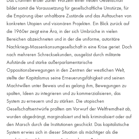
Das Erahnen erster zarter Wurzeln einer neuen Gesellschaft
bildet somit die Voraussetzung für gesellschaftliche Umstürze, für
die Empörung über unhaltbare Zustände und das Auftauchen von
konkreten Utopien und visionären Projekten. Ein Blick zurück auf
die 1960er zeigt eine Ära, in der sich Umbrüche in vielen
Bereichen abzeichneten und in der die uniforme, autoritäre
Nachkriegs-Massenkonsumgesellschaft in eine Krise geriet. Doch
nach mehreren Schrecksekunden, ausgelöst durch militante
Aufstände und starke außerparlamentarische
Oppositionsbewegungen in den Zentren der westlichen Welt,
stellte der Kapitalismus seine Erneuerungsfähigkeit und seinen
Machtwillen unter Beweis und es gelang ihm, Bewegungen zu
spalten, Ideen zu integrieren und zu kommerzialisieren, das
System zu erneuern und zu stärken. Die utopischen
Gesellschaftsentwürfe prallten am Vorwurf der Weltfremdheit ab,
wurden abgedrängt, marginalisiert und teils kriminalisiert oder auf
den Marsch durch die Institutionen geschickt. Das kapitalistische
System erwies sich in dieser Situation als mächtiger als die