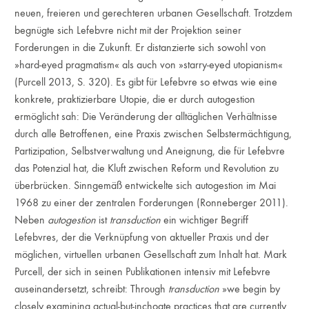
neuen, freieren und gerechteren urbanen Gesellschaft. Trotzdem
begnügte sich Lefebvre nicht mit der Projektion seiner
Forderungen in die Zukunft. Er distanzierte sich sowohl von
»hard-eyed pragmatism« als auch von »starry-eyed utopianism«
(Purcell 2013, S. 320). Es gibt für Lefebvre so etwas wie eine
konkrete, praktizierbare Utopie, die er durch autogestion
ermöglicht sah: Die Veränderung der alltäglichen Verhältnisse
durch alle Betroffenen, eine Praxis zwischen Selbstermächtigung,
Partizipation, Selbstverwaltung und Aneignung, die für Lefebvre
das Potenzial hat, die Kluft zwischen Reform und Revolution zu
überbrücken. Sinngemäß entwickelte sich autogestion im Mai
1968 zu einer der zentralen Forderungen (Ronneberger 2011).
Neben
autogestion
ist
transduction
ein wichtiger Begriff
Lefebvres, der die Verknüpfung von aktueller Praxis und der
möglichen, virtuellen urbanen Gesellschaft zum Inhalt hat. Mark
Purcell, der sich in seinen Publikationen intensiv mit Lefebvre
auseinandersetzt, schreibt: Through
transduction
»we begin by
closely examining actual-but-inchoate practices that are currently