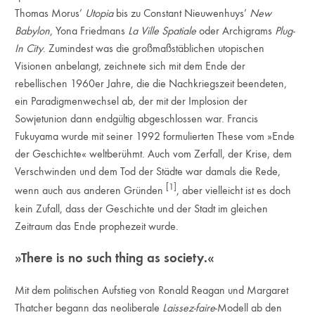
Thomas Morus’
Utopia
bis zu Constant Nieuwenhuys’
New
Babylon
, Yona Friedmans
La Ville Spatiale
oder Archigrams
Plug-
In City
. Zumindest was die großmaßstäblichen utopischen
Visionen anbelangt, zeichnete sich mit dem Ende der
rebellischen 1960er Jahre, die die Nachkriegszeit beendeten,
ein Paradigmenwechsel ab, der mit der Implosion der
Sowjetunion dann endgültig abgeschlossen war. Francis
Fukuyama wurde mit seiner 1992 formulierten These vom »Ende
der Geschichte« weltberühmt. Auch vom Zerfall, der Krise, dem
Verschwinden und dem Tod der Städte war damals die Rede,
[1]
wenn auch aus anderen Gründen
, aber vielleicht ist es doch
kein Zufall, dass der Geschichte und der Stadt im gleichen
Zeitraum das Ende prophezeit wurde.
»There is no such thing as society.«
Mit dem politischen Aufstieg von Ronald Reagan und Margaret
Thatcher begann das neoliberale
Laissez-faire
-Modell ab den