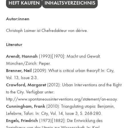
HEFT KAUFEN
INHALTSVERZEICHNIS
Autor:innen
Christoph Laimer ist Chefredakteur von dérive.
Literatur
Arendt, Hannah
(1993)[1970]: Macht und Gewalt.
München/Zürich: Pieper.
Brenner, Neil
(2009): What is critical urban theory? In: City,
Vol. 13, Issue 2-3.
Crawford, Margaret
(2012): Urban Interventions and the Right
to the City. Verfügbar unter:
http://www.spontaneousinterventions.org/statement/an-essay
.
Cunningham, Frank
(2010): Triangulating utopia: Benjamin,
Lefebvre, Tafuri. In: City, Vol. 14, Issue 3, S. 268-280.
Engels, Friedrich
(1973)[1882]: Die Entwicklung des
Sozialismus von der Utopie zur Wissenschaft. In: Karl