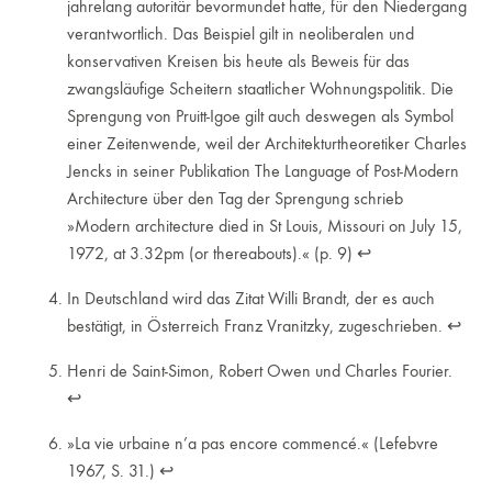
jahrelang autoritär bevormundet hatte, für den Niedergang
verantwortlich. Das Beispiel gilt in neoliberalen und
konservativen Kreisen bis heute als Beweis für das
zwangsläufige Scheitern staatlicher Wohnungspolitik. Die
Sprengung von Pruitt-Igoe gilt auch deswegen als Symbol
einer Zeitenwende, weil der Architekturtheoretiker Charles
Jencks in seiner Publikation The Language of Post-Modern
Architecture über den Tag der Sprengung schrieb
»Modern architecture died in St Louis, Missouri on July 15,
1972, at 3.32pm (or thereabouts).« (p. 9)
↩︎
In Deutschland wird das Zitat Willi Brandt, der es auch
bestätigt, in Österreich Franz Vranitzky, zugeschrieben.
↩︎
Henri de Saint-Simon, Robert Owen und Charles Fourier.
↩︎
»La vie urbaine n’a pas encore commencé.« (Lefebvre
1967, S. 31.)
↩︎