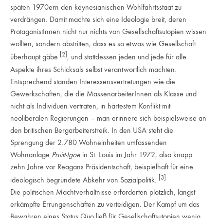
späten 1970ern den keynesianischen Wohlfahrtsstaat zu
verdrängen. Damit machte sich eine Ideologie breit, deren
ProtagonistInnen nicht nur nichts von Gesellschaftsutopien wissen
wollten, sondern abstritten, dass es so etwas wie Gesellschaft
[2]
überhaupt gäbe
, und stattdessen jeden und jede für alle
Aspekte ihres Schicksals selbst verantwortlich machten.
Entsprechend standen Interessensvertretungen wie die
Gewerkschaften, die die MassenarbeiterInnen als Klasse und
nicht als Individuen vertraten, in härtestem Konflikt mit
neoliberalen Regierungen – man erinnere sich beispielsweise an
den britischen Bergarbeiterstreik. In den USA steht die
Sprengung der 2.780 Wohneinheiten umfassenden
Wohnanlage
Pruitt-Igoe
in St. Louis im Jahr 1972, also knapp
zehn Jahre vor Reagans Präsidentschaft, beispielhaft für eine
[3]
ideologisch begründete Abkehr von Sozialpolitik.
Die politischen Machtverhältnisse erforderten plötzlich, längst
erkämpfte Errungenschaften zu verteidigen. Der Kampf um das
Bewahren eines Status Quo ließ für Gesellschaftsutopien wenig