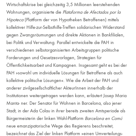
Wirtschaftskrise bei gleichzeitig 3,5 Millionen leerstehenden
Wohnungen, organisierte die
Plataforma de Afectados por la
Hipoteca
(Plattform der von Hypotheken Betroffenen) mittels
kollektiver Hilfe-zur-Selbsthilfe-Treffen solidarischen Widerstand
gegen Zwangsräumungen und direkte Aktionen in Bankfilialen,
bei Politik und Verwaltung. Parallel entwickelte die PAH in
verschiedenen selbstorganisierten Arbeitsgruppen politische
Forderungen und Gesetzesvorlagen, Strategien für
Öffentlichkeitsarbeit und Kampagnen. Insgesamt geht es bei der
PAH »sowohl um individuelle Lösungen für Betroffene als auch
kollektive politische Lösungen«. Wie die Arbeit der PAH und
anderer zivilgesellschaftlicher AkteurInnen innerhalb der
Institutionen weitergetragen werden kann, erläutert Josep Maria
Manta- ner. Der Senator für Wohnen in Barcelona, also jener
Stadt, in der Ada Colau in ihrer bereits zweiten Amtsperiode als
Bürgermeisterin der linken Wahl-Plattform
Barcelona en Comú
neue emanzipatorische Wege des Regierens beschreitet,
bezeichnet das Ziel der linken Plattform »einen Umverteilungs-