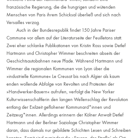
französische Regierung, die die hungrigen und wütenden
Menschen von Paris ihrem Schicksal überließ und sich nach
Versailles verzog.
Auch in der Bundesrepublik findet 150 Jahre Pariser
Commune vor allem auf der Literaturseite der Feuilletons statt.
Zwei eher schlanke Publikationen von Kristin Ross sowie Detlef
Hartmann und Christopher Wimmer beschreiten abseits der
Geschichtsautobahnen neue Pfade. Während Hartmann und
Wimmer die regionalen Kommunen von Lyon über die
»industrielle Kommune« Le Creusot bis nach Algier als kaum
enden wollende Abfolge von Revolten und Protesten der
»Handwerker-Bauern« aufrufen, verfolgt die New Yorker
Kulturwissenschaftlerin den langen Wellenschlag der Revolution
entlang der Exilzeit geflohener Kommunard*innen und
Zeitzeug*innen. Allerdings erinnern der Kölner Anwalt Detlef
Hartmann und der Berliner Soziologe Christopher Wimmer
daran, dass damals nur gebildete Schichten Lesen und Schreiben
konnten. Somit sind zumindest die »Spuren ,der Straße‘ als Ort