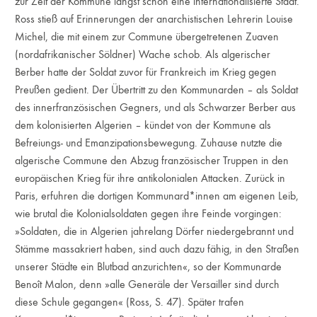
zur Zeit der Kommune längst schon eine internationalisierte Stadt.
Ross stieß auf Erinnerungen der anarchistischen Lehrerin Louise
Michel, die mit einem zur Commune übergetretenen Zuaven
(nordafrikanischer Söldner) Wache schob. Als algerischer
Berber hatte der Soldat zuvor für Frankreich im Krieg gegen
Preußen gedient. Der Übertritt zu den Kommunarden – als Soldat
des innerfranzösischen Gegners, und als Schwarzer Berber aus
dem kolonisierten Algerien – kündet von der Kommune als
Befreiungs- und Emanzipationsbewegung. Zuhause nutzte die
algerische Commune den Abzug französischer Truppen in den
europäischen Krieg für ihre antikolonialen Attacken. Zurück in
Paris, erfuhren die dortigen Kommunard*innen am eigenen Leib,
wie brutal die Kolonialsoldaten gegen ihre Feinde vorgingen:
»Soldaten, die in Algerien jahrelang Dörfer niedergebrannt und
Stämme massakriert haben, sind auch dazu fähig, in den Straßen
unserer Städte ein Blutbad anzurichten«, so der Kommunarde
Benoît Malon, denn »alle Generäle der Versailler sind durch
diese Schule gegangen« (Ross, S. 47). Später trafen