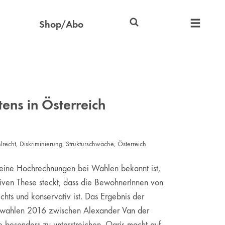
Shop/Abo
ens in Österreich
lrecht
,
Diskriminierung
,
Strukturschwäche
,
Österreich
 seine Hochrechnungen bei Wahlen bekannt ist,
ativen These steckt, dass die BewohnerInnen von
chts und konservativ ist. Das Ergebnis der
aftswahlen 2016 zwischen Alexander Van der
 besonders zu unterstreichen. Ogris macht auf