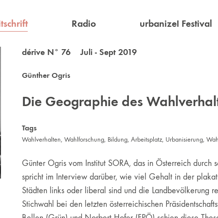
tschrift
Radio
urbanize! Festival
dérive N° 76 Juli - Sept 2019
Günther Ogris
Die Geographie des Wahlverhalt
Tags
Wahlverhalten
,
Wahlforschung
,
Bildung
,
Arbeitsplatz
,
Urbanisierung
,
Wah
Günter Ogris vom Institut SORA, das in Österreich durch
spricht im Interview darüber, wie viel Gehalt in der plak
Städten links oder liberal sind und die Landbevölkerung re
Stichwahl bei den letzten österreichischen Präsidentsch
Bellen (Grün) und Norbert Hofer (FPÖ) schien diese These