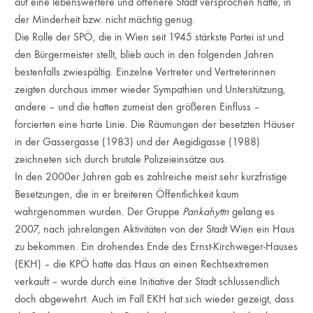
auf eine lebenswertere und offenere Stadt versprochen hätte, in
der Minderheit bzw. nicht mächtig genug.
Die Rolle der SPÖ, die in Wien seit 1945 stärkste Partei ist und
den Bürgermeister stellt, blieb auch in den folgenden Jahren
bestenfalls zwiespältig. Einzelne Vertreter und Vertreterinnen
zeigten durchaus immer wieder Sympathien und Unterstützung,
andere – und die hatten zumeist den größeren Einfluss –
forcierten eine harte Linie. Die Räumungen der besetzten Häuser
in der Gassergasse (1983) und der Aegidigasse (1988)
zeichneten sich durch brutale Polizeieinsätze aus.
In den 2000er Jahren gab es zahlreiche meist sehr kurzfristige
Besetzungen, die in er breiteren Öffentlichkeit kaum
wahrgenommen wurden. Der Gruppe
Pankahyttn
gelang es
2007, nach jahrelangen Aktivitäten von der Stadt Wien ein Haus
zu bekommen. Ein drohendes Ende des Ernst-Kirchweger-Hauses
(EKH) – die KPÖ hatte das Haus an einen Rechtsextremen
verkauft – wurde durch eine Initiative der Stadt schlussendlich
doch abgewehrt. Auch im Fall EKH hat sich wieder gezeigt, dass