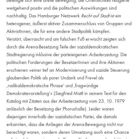
beteiligte sich eine breite Bewegung, die Öffentlichkeit reagierte
weitgehend positiv und die politischen Auswirkungen sind
nachhaltig. Das Hamburger Netzwerk
Recht auf Stadt
ist ein
heterogener, äußerst aktiver Zusammenschluss von Gruppen und
AktivistInnen, die für eine andere Stadtpolitik kämpfen.
Verstört, überrascht und am falschen Fuß erwischt zeigten sich
durch die Arena-Besetzung Teile der sozialdemokratischen
Stadtregierung inklusive der parteieigenen
Arbeiterzeitung
. Die
politischen Forderungen der BesetzerInnen und ihre Aktionen
erschienen »einer tief an Modernisierung und soziale Steuerung
glaubenden Politik als purer Undank und Frevel als
,radikaldemokratische Phrase‘ und ‚fragwürdige
Demokratievorstellung‘« (Siegfried Mattl in seinem Text für den
Katalog mit Zitaten aus der Arbeiterzeitung vom 23. 10. 1979
anlässlich der Besetzung der Phorushalle). Leider waren
diejenigen innerhalb der sozialistischen Partei, die damals
erkannten, dass die Anliegen der Arena-Bewegung nicht nur
berechtigt waren, sondern deren Umsetzung auch eine Chance