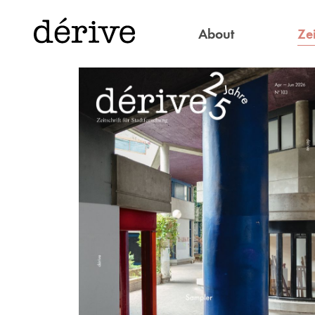
Zei
About