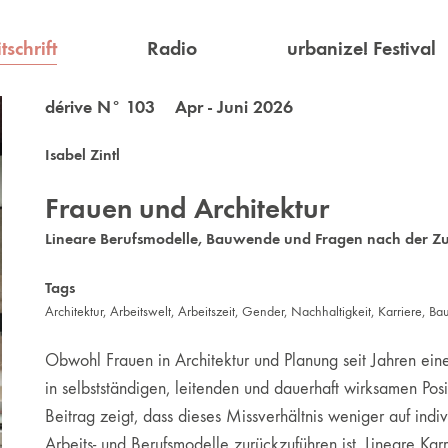
tschrift
Radio
urbanize! Festival
dérive N° 103 Apr - Juni 2026
Isabel Zintl
Frauen und Architektur
Lineare Berufsmodelle, Bauwende und Fragen nach der Zu
Tags
Architektur
,
Arbeitswelt
,
Arbeitszeit
,
Gender
,
Nachhaltigkeit
,
Karriere
,
Ba
Obwohl Frauen in Architektur und Planung seit Jahren eine
in selbstständigen, leitenden und dauerhaft wirksamen Posit
Beitrag zeigt, dass dieses Missverhältnis weniger auf indiv
Arbeits- und Berufsmodelle zurückzuführen ist. Lineare Kar