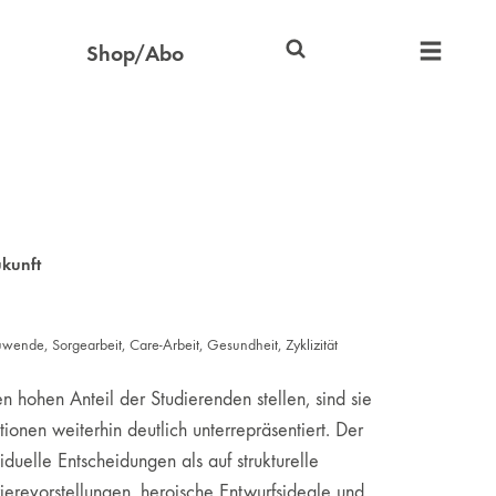
Shop/Abo
kunft
uwende
,
Sorgearbeit
,
Care-Arbeit
,
Gesundheit
,
Zyklizität
n hohen Anteil der Studierenden stellen, sind sie
ionen weiterhin deutlich unterrepräsentiert. Der
iduelle Entscheidungen als auf strukturelle
rierevorstellungen, heroische Entwurfsideale und