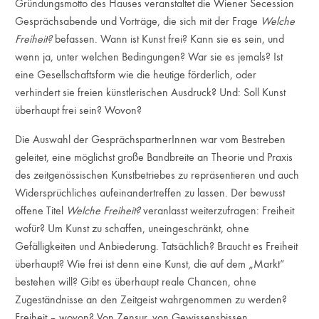
Gründungsmotto des Hauses veranstaltet die Wiener Secession
Gesprächsabende und Vorträge, die sich mit der Frage
Welche
Freiheit?
befassen. Wann ist Kunst frei? Kann sie es sein, und
wenn ja, unter welchen Bedingungen? War sie es jemals? Ist
eine Gesellschaftsform wie die heutige förderlich, oder
verhindert sie freien künstlerischen Ausdruck? Und: Soll Kunst
überhaupt frei sein? Wovon?
Die Auswahl der GesprächspartnerInnen war vom Bestreben
geleitet, eine möglichst große Bandbreite an Theorie und Praxis
des zeitgenössischen Kunstbetriebes zu repräsentieren und auch
Widersprüchliches aufeinandertreffen zu lassen. Der bewusst
offene Titel
Welche Freiheit?
veranlasst weiterzufragen: Freiheit
wofür? Um Kunst zu schaffen, uneingeschränkt, ohne
Gefälligkeiten und Anbiederung. Tatsächlich? Braucht es Freiheit
überhaupt? Wie frei ist denn eine Kunst, die auf dem „Markt“
bestehen will? Gibt es überhaupt reale Chancen, ohne
Zugeständnisse an den Zeitgeist wahrgenommen zu werden?
Freiheit – wovon? Von Zensur, von Gewissensbissen,