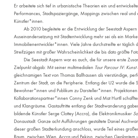
Er arbeitete sich tief in urbanistische Theorien ein und entwickelt
Performances, Stadtspaziergänge, Mappings zwischen real und 
Künstler*innen.
Ab 2010 begleitete er die Entwicklung der Seestadt Aspern un
Auseinandersetzung mit Stadtentwicklung mehr sei als ein Market
Immobilienentwickler*innen. Viele Jahre durchstreifte er täglich d
Streifzügen mit großer Wahrscheinlichkeit die bis dato größte 
Die Seestadt Aspern war es auch, die für unsere erste Zus
Zielpunkt abgab: Mit seiner multimedialen
Tour Parcour IV: Kunst
gleichnamigen Text von Thomas Ballhausen als vierstündige, per
Zentrum der Stadt, an die Peripherie. Entlang der U2 wurde die S
Bewohner*innen und Publikum zu Darsteller*innen. Projektione
Kollaborationspartner*innen Conny Zenk und Mat Hurtll schafften o
und Klangräume. Gastauftritte entlang der Stadtwanderung gabe
bildende Künstler Serge Clottey (Accra), die Elektronikmusiker
So
Donaustadt. Ganze acht Aufführungen gestaltete Daniel Aschwa
dieser großen Stadterkundung anschloss, wurde Teil eines groß
Raum, zwischen Wien, Accra und Peking, zwischen Geplantem u