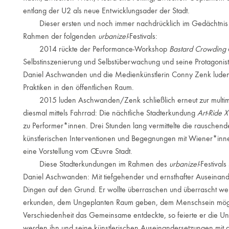
entlang der U2 als neue Entwicklungsader der Stadt.
Dieser ersten und noch immer nachdrücklich im Gedächtnis ve
Rahmen der folgenden
urbanize!
-Festivals:
2014 rückte der Performance-Workshop
Bastard Crowding
Selbstinszenierung und Selbstüberwachung und seine Protagonist
Daniel Aschwanden und die Medienkünstlerin Conny Zenk luden 
Praktiken in den öffentlichen Raum.
2015 luden Aschwanden/Zenk schließlich erneut zur multimed
diesmal mittels Fahrrad: Die nächtliche Stadterkundung
Art-Ride X
zu Performer*innen. Drei Stunden lang vermittelte die rauschend
künstlerischen Interventionen und Begegnungen mit Wiener*innen
eine Vorstellung vom Œuvre Stadt.
Diese Stadterkundungen im Rahmen des
urbanize!
-Festival
Daniel Aschwanden: Mit tiefgehender und ernsthafter Auseinander
Dingen auf den Grund. Er wollte überraschen und überrascht w
erkunden, dem Ungeplanten Raum geben, dem Menschsein mögli
Verschiedenheit das Gemeinsame entdeckte, so feierte er die Un
werden ihn und seine künstlerischen Auseinandersetzungen mit d