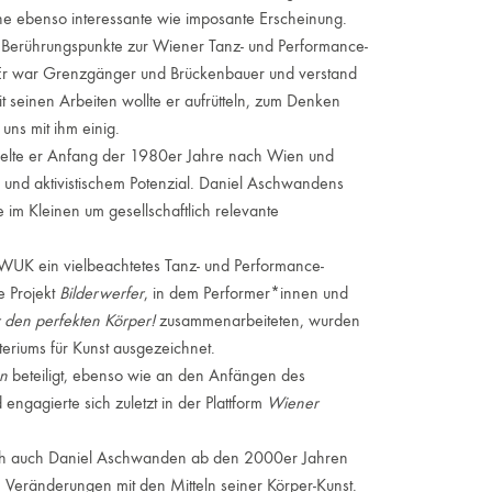
ne ebenso interessante wie imposante Erscheinung.
e Berührungspunkte zur Wiener Tanz- und Performance-
r war Grenzgänger und Brückenbauer und verstand
it seinen Arbeiten wollte er aufrütteln, zum Denken
uns mit ihm einig.
te er Anfang der 1980er Jahre nach Wien und
ng und aktivistischem Potenzial. Daniel Aschwandens
im Kleinen um gesellschaftlich relevante
UK ein vielbeachtetes Tanz- und Performance-
ve Projekt
Bilderwerfer
, in dem Performer*innen und
 den perfekten Körper!
zusammenarbeiteten, wurden
teriums für Kunst ausgezeichnet.
en
beteiligt, ebenso wie an den Anfängen des
 engagierte sich zuletzt in der Plattform
Wiener
h auch Daniel Aschwanden ab den 2000er Jahren
 Veränderungen mit den Mitteln seiner Körper-Kunst.