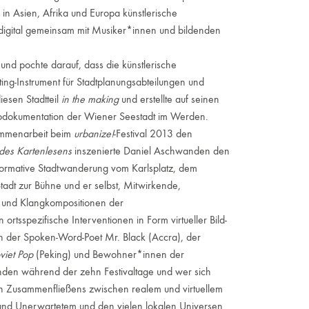
e in Asien, Afrika und Europa künstlerische
digital gemeinsam mit Musiker*innen und bildenden
d pochte darauf, dass die künstlerische
ing-Instrument für Stadtplanungsabteilungen und
iesen Stadtteil
in the making
und erstellte auf seinen
Fotodokumentation der Wiener Seestadt im Werden.
ammenarbeit beim
urbanize!
-Festival 2013 den
 des Kartenlesens
inszenierte Daniel Aschwanden den
formative Stadtwanderung vom Karlsplatz, dem
tadt zur Bühne und er selbst, Mitwirkende,
n und Klangkompositionen der
rtsspezifische Interventionen in Form virtueller Bild-
n der Spoken-Word-Poet Mr. Black (Accra), der
viet Pop
(Peking) und Bewohner*innen der
nden während der zehn Festivaltage und wer sich
en Zusammenfließens zwischen realem und virtuellem
nd Unerwartetem und den vielen lokalen Universen