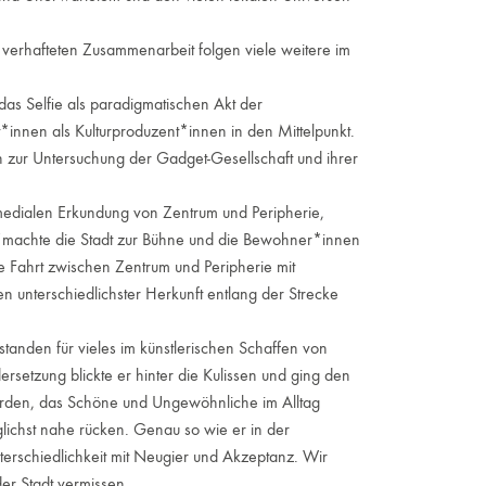
rhafteten Zusammenarbeit folgen viele weitere im
das Selfie als paradigmatischen Akt der
*innen als Kulturproduzent*innen in den Mittelpunkt.
zur Untersuchung der Gadget-Gesellschaft und ihrer
ialen Erkundung von Zentrum und Peripherie,
machte die Stadt zur Bühne und die Bewohner*innen
e Fahrt zwischen Zentrum und Peripherie mit
 unterschiedlichster Herkunft entlang der Strecke
s standen für vieles im künstlerischen Schaffen von
setzung blickte er hinter die Kulissen und ging den
erden, das Schöne und Ungewöhnliche im Alltag
chst nahe rücken. Genau so wie er in der
terschiedlichkeit mit Neugier und Akzeptanz. Wir
er Stadt vermissen.