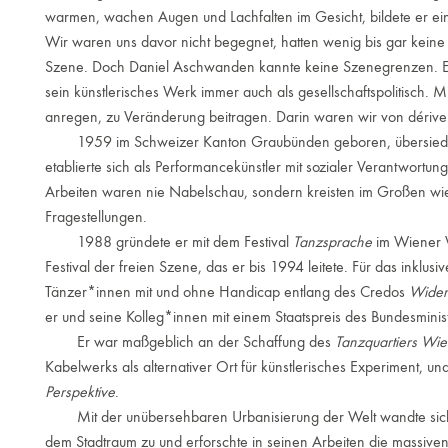
warmen, wachen Augen und Lachfalten im Gesicht, bildete er ei
Wir waren uns davor nicht begegnet, hatten wenig bis gar kein
Szene. Doch Daniel Aschwanden kannte keine Szenegrenzen. E
sein künstlerisches Werk immer auch als gesellschaftspolitisch. M
anregen, zu Veränderung beitragen. Darin waren wir von dérive 
1959 im Schweizer Kanton Graubünden geboren, übersiedel
etablierte sich als Performancekünstler mit sozialer Verantwortu
Arbeiten waren nie Nabelschau, sondern kreisten im Großen wie 
Fragestellungen.
1988 gründete er mit dem Festival
Tanzsprache
im Wiener W
Festival der freien Szene, das er bis 1994 leitete. Für das inklusi
Tänzer*innen mit und ohne Handicap entlang des Credos
Wider
er und seine Kolleg*innen mit einem Staatspreis des Bundesminis
Er war maßgeblich an der Schaffung des
Tanzquartiers Wi
Kabelwerks als alternativer Ort für künstlerisches Experiment, und
Perspektive
.
Mit der unübersehbaren Urbanisierung der Welt wandte sic
dem Stadtraum zu und erforschte in seinen Arbeiten die massiven