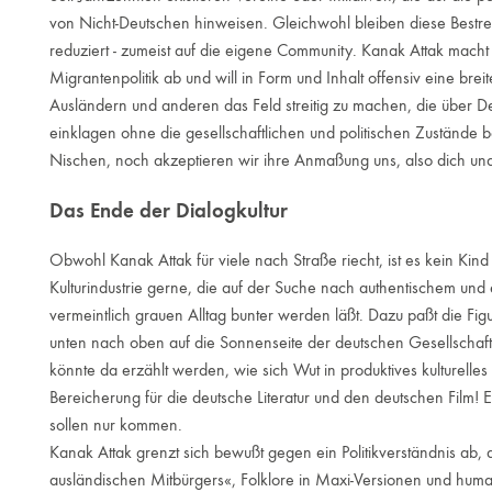
von Nicht-Deutschen hinweisen. Gleichwohl bleiben diese Bestre
reduziert - zumeist auf die eigene Community. Kanak Attak macht k
Migrantenpolitik ab und will in Form und Inhalt offensiv eine breit
Ausländern und anderen das Feld streitig zu machen, die über D
einklagen ohne die gesellschaftlichen und politischen Zuständ
Nischen, noch akzeptieren wir ihre Anmaßung uns, also dich und
Das Ende der Dialogkultur
Obwohl Kanak Attak für viele nach Straße riecht, ist es kein Kin
Kulturindustrie gerne, die auf der Suche nach authentischem un
vermeintlich grauen Alltag bunter werden läßt. Dazu paßt die Fi
unten nach oben auf die Sonnenseite der deutschen Gesellschaft
könnte da erzählt werden, wie sich Wut in produktives kulturell
Bereicherung für die deutsche Literatur und den deutschen Film!
sollen nur kommen.
Kanak Attak grenzt sich bewußt gegen ein Politikverständnis ab, 
ausländischen Mitbürgers«, Folklore in Maxi-Versionen und hum