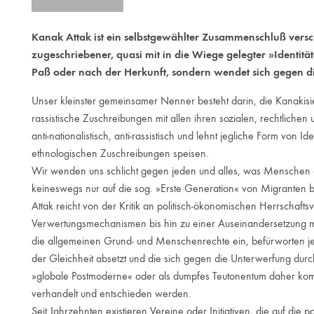
Kanak Attak ist ein selbstgewählter Zusammenschluß vers
zugeschriebener, quasi mit in die Wiege gelegter »Identit
Paß oder nach der Herkunft, sondern wendet sich gegen d
Unser kleinster gemeinsamer Nenner besteht darin, die Kanaki
rassistische Zuschreibungen mit allen ihren sozialen, rechtlichen 
anti-nationalistisch, anti-rassistisch und lehnt jegliche Form von Id
ethnologischen Zuschreibungen speisen.
Wir wenden uns schlicht gegen jeden und alles, was Menschen au
keineswegs nur auf die sog. »Erste Generation« von Migranten b
Attak reicht von der Kritik an politisch-ökonomischen Herrschaftsve
Verwertungsmechanismen bis hin zu einer Auseinandersetzung m
die allgemeinen Grund- und Menschenrechte ein, befürworten je
der Gleichheit absetzt und die sich gegen die Unterwerfung durch
»globale Postmoderne« oder als dumpfes Teutonentum daher kommt.
verhandelt und entschieden werden.
Seit Jahrzehnten existieren Vereine oder Initiativen, die auf die p