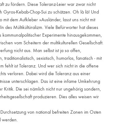
zu fördern. Diese Toleranz-Leier war zwar nicht
 Gyros-Kebab-Chop-Sui zu schätzen. Oh là là! Und
 mit dem Aufkleber »Ausländer, lasst uns nicht mit
n des Mültikültüralizm. Viele Befürworter hat dieses
tus kommunalpolitischer Experimente hinausgekommen,
chen vom Scheitern der multikulturellen Gesellschaft.
rfung nicht aus. Man selbst ist ja so offen,
raditionalistisch, sexistisch, humorlos, fanatisch - mit
 fehlt ist Toleranz. Und wer sich nicht in die offene
chts verloren. Dabei wird die Toleranz aus einer
tnisse unterschlagen. Das ist eine infame Umkehrung
r Kritik. Die sei nämlich nicht nur ungehörig sondern,
heitsgesellschaft produzieren. Dies alles weisen wir
e Durchsetzung von national befreiten Zonen im Osten
nd werden.