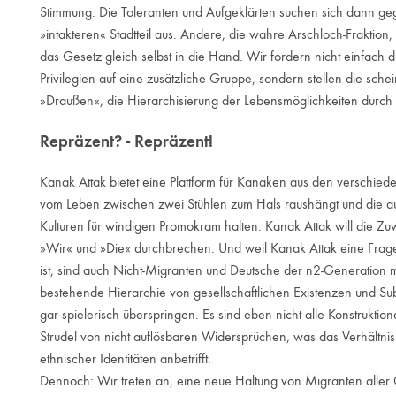
Stimmung. Die Toleranten und Aufgeklärten suchen sich dann ge
»intakteren« Stadtteil aus. Andere, die wahre Arschloch-Fraktion
das Gesetz gleich selbst in die Hand. Wir fordern nicht einfach
Privilegien auf eine zusätzliche Gruppe, sondern stellen die sch
»Draußen«, die Hierarchisierung der Lebensmöglichkeiten durch R
Repräzent? - Repräzent!
Kanak Attak bietet eine Plattform für Kanaken aus den verschiede
vom Leben zwischen zwei Stühlen zum Hals raushängt und die 
Kulturen für windigen Promokram halten. Kanak Attak will die Zu
»Wir« und »Die« durchbrechen. Und weil Kanak Attak eine Frage
ist, sind auch Nicht-Migranten und Deutsche der n2-Generation m
bestehende Hierarchie von gesellschaftlichen Existenzen und Sub
gar spielerisch überspringen. Es sind eben nicht alle Konstruktio
Strudel von nicht auflösbaren Widersprüchen, was das Verhältnis
ethnischer Identitäten anbetrifft.
Dennoch: Wir treten an, eine neue Haltung von Migranten aller 