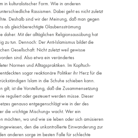
m in kulturalistischer Form. Wie in anderen
unterschiedliche Rassismen. Dabei geht es nicht zuletzt
te. Deshalb sind wir der Meinung, daß man gegen
ms als gleichberechtigte Glaubensströmung
e daher. Mit der alltäglichen Religionsausübung hat
ig zu tun. Dennoch: Der Anti-Islamismus bildet die
en Gesellschaft. Nicht zuletzt weil gewisse
worden sind. Also etwa ein verändertes
eter Normen und Alltagspraktiken. Im Kopftuch-
ntdeckten sogar reaktionäre Politiker ihr Herz für die
rückständigen Islam in die Schuhe schieben kann.
en gilt, ist die Vorstellung, daß die Zusammensetzung
ie reguliert oder gesteuert werden müsse. Dieser
esetzes genauso entgegenschlägt wie in der des
ber die »richtige Mischung« wacht. Wer ein
den möchten, wo und wie sie leben oder sich amüsieren
ngewiesen, den die unkontrollierte Einwanderung zur
en anderen sorge im besten Falle für schlechte