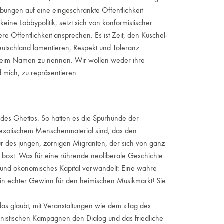
bungen auf eine eingeschränkte Öffentlichkeit
eine Lobbypolitik, setzt sich von konformistischer
ere Öffentlichkeit ansprechen. Es ist Zeit, den Kuschel-
eutschland lamentieren, Respekt und Toleranz
e beim Namen zu nennen. Wir wollen weder ihre
 mich, zu repräsentieren.
d des Ghettos. So hätten es die Spürhunde der
d exotischem Menschenmaterial sind, das den
gur des jungen, zornigen Migranten, der sich von ganz
 boxt. Was für eine rührende neoliberale Geschichte
es und ökonomisches Kapital verwandelt: Eine wahre
 Ein echter Gewinn für den heimischen Musikmarkt! Sie
das glaubt, mit Veranstaltungen wie dem »Tag des
anistischen Kampagnen den Dialog und das friedliche