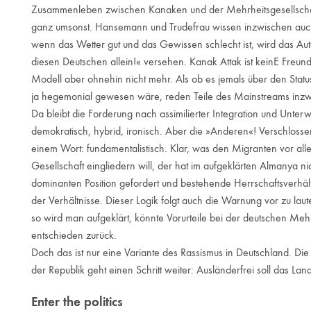
Zusammenleben zwischen Kanaken und der Mehrheitsgesellschaft 
ganz umsonst. Hansemann und Trudefrau wissen inzwischen auch
wenn das Wetter gut und das Gewissen schlecht ist, wird das Auto
diesen Deutschen allein!« versehen. Kanak Attak ist keinE FreundI
Modell aber ohnehin nicht mehr. Als ob es jemals über den Sta
ja hegemonial gewesen wäre, reden Teile des Mainstreams inzwis
Da bleibt die Forderung nach assimilierter Integration und Unterwe
demokratisch, hybrid, ironisch. Aber die »Anderen«! Verschlossen, t
einem Wort: fundamentalistisch. Klar, was den Migranten vor allem
Gesellschaft eingliedern will, der hat im aufgeklärten Almanya ni
dominanten Position gefordert und bestehende Herrschaftsverhäl
der Verhältnisse. Dieser Logik folgt auch die Warnung vor zu laute
so wird man aufgeklärt, könnte Vorurteile bei der deutschen Mehr
entschieden zurück.
Doch das ist nur eine Variante des Rassismus in Deutschland. Di
der Republik geht einen Schritt weiter: Ausländerfrei soll das La
Enter the politics