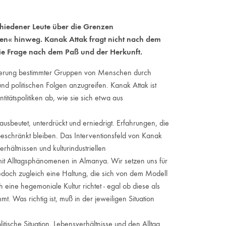
chiedener Leute über die Grenzen
äten« hinweg. Kanak Attak fragt nicht nach dem
ie Frage nach dem Paß und der Herkunft.
sierung bestimmter Gruppen von Menschen durch
und politischen Folgen anzugreifen. Kanak Attak ist
entitätspolitiken ab, wie sie sich etwa aus
sbeutet, unterdrückt und erniedrigt. Erfahrungen, die
eschränkt bleiben. Das Interventionsfeld von Kanak
rhältnissen und kulturindustriellen
it Alltagsphänomenen in Almanya. Wir setzen uns für
doch zugleich eine Haltung, die sich von dem Modell
 eine hegemoniale Kultur richtet - egal ob diese als
 Was richtig ist, muß in der jeweiligen Situation
olitische Situation, Lebensverhältnisse und den Alltag