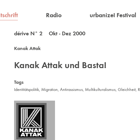
tschrift
Radio
urbanize! Festival
dérive N° 2 Okt - Dez 2000
Kanak Attak
Kanak Attak und Basta!
Tags
Identitätspolitik
,
Migration
,
Antirassismus
,
Multikulturalismus
,
Gleichheit
,
R