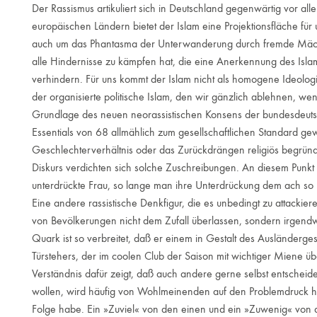
Der Rassismus artikuliert sich in Deutschland gegenwärtig vor alle
europäischen Ländern bietet der Islam eine Projektionsfläche für 
auch um das Phantasma der Unterwanderung durch fremde Mäch
alle Hindernisse zu kämpfen hat, die eine Anerkennung des Isla
verhindern. Für uns kommt der Islam nicht als homogene Ideologi
der organisierte politische Islam, den wir gänzlich ablehnen, wen
Grundlage des neuen neorassistischen Konsens der bundesdeutsch
Essentials von 68 allmählich zum gesellschaftlichen Standard ge
Geschlechterverhältnis oder das Zurückdrängen religiös begründ
Diskurs verdichten sich solche Zuschreibungen. An diesem Punkt e
unterdrückte Frau, so lange man ihre Unterdrückung dem ach so 
Eine andere rassistische Denkfigur, die es unbedingt zu attackier
von Bevölkerungen nicht dem Zufall überlassen, sondern irgendw
Quark ist so verbreitet, daß er einem in Gestalt des Ausländerg
Türstehers, der im coolen Club der Saison mit wichtiger Miene ü
Verständnis dafür zeigt, daß auch andere gerne selbst entschei
wollen, wird häufig von Wohlmeinenden auf den Problemdruck hi
Folge habe. Ein »Zuviel« von den einen und ein »Zuwenig« von d