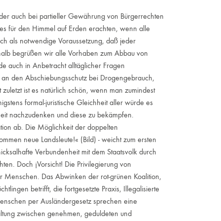
, der auch bei partieller Gewährung von Bürgerrechten
 es für den Himmel auf Erden erachten, wenn alle
ch als notwendige Voraussetzung, daß jeder
shalb begrüßen wir alle Vorhaben zum Abbau von
e auch in Anbetracht alltäglicher Fragen
nur an den Abschiebungsschutz bei Drogengebrauch,
t zuletzt ist es natürlich schön, wenn man zumindest
stens formal-juristische Gleichheit aller würde es
heit nachzudenken und diese zu bekämpfen.
ation ab. Die Möglichkeit der doppelten
lkommen neue Landsleute!« (Bild) - weicht zum ersten
chicksalhafte Verbundenheit mit dem Staatsvolk durch
en. Doch ¡Vorsicht! Die Privilegierung von
r Menschen. Das Abwinken der rot-grünen Koalition,
ngen betrifft, die fortgesetzte Praxis, Illegalisierte
Menschen per Ausländergesetz sprechen eine
 Spaltung zwischen genehmen, geduldeten und