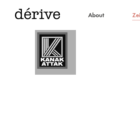
Zei
About