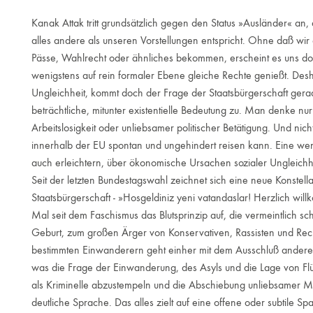
Kanak Attak tritt grundsätzlich gegen den Status »Ausländer« an
alles andere als unseren Vorstellungen entspricht. Ohne daß wir
Pässe, Wahlrecht oder ähnliches bekommen, erscheint es uns do
wenigstens auf rein formaler Ebene gleiche Rechte genießt. De
Ungleichheit, kommt doch der Frage der Staatsbürgerschaft gerad
beträchtliche, mitunter existentielle Bedeutung zu. Man denke 
Arbeitslosigkeit oder unliebsamer politischer Betätigung. Und nich
innerhalb der EU spontan und ungehindert reisen kann. Eine wenig
auch erleichtern, über ökonomische Ursachen sozialer Ungleich
Seit der letzten Bundestagswahl zeichnet sich eine neue Konstell
Staatsbürgerschaft - »Hosgeldiniz yeni vatandaslar! Herzlich wil
Mal seit dem Faschismus das Blutsprinzip auf, die vermeintlich s
Geburt, zum großen Ärger von Konservativen, Rassisten und Recht
bestimmten Einwanderern geht einher mit dem Ausschluß andere
was die Frage der Einwanderung, des Asyls und die Lage von Flüchtli
als Kriminelle abzustempeln und die Abschiebung unliebsamer 
deutliche Sprache. Das alles zielt auf eine offene oder subtile