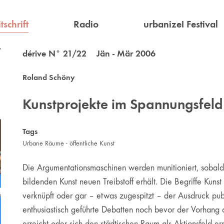
tschrift
Radio
urbanize! Festival
dérive N° 21/22 Jän - Mär 2006
Roland Schöny
Kunstprojekte im Spannungsfeld 
Tags
Urbane Räume - öffentliche Kunst
Die Argumentationsmaschinen werden munitioniert, sobald
bildenden Kunst neuen Treibstoff erhält. Die Begriffe Kunst
verknüpft oder gar – etwas zugespitzt – der Ausdruck publ
enthusiastisch geführte Debatten noch bevor der Vorhang 
erreicht oder sich den städtischen Raum als Aktionsfeld