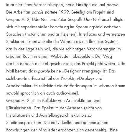
informiert über Veranstaltungen, neue Einträge etc. auf
parole
.
Die Arbeit an
parole
startete 1999. Beteiligt am Projekt sind
Gruppo A12, Udo Noll und Peter Scupelli. Udo Noll beschäftigte
sich mit experimenteller Forschung im Spannungsfeld zwischen
Sprachen (natürlichen und artifiziellen), Interfaces und vernetzten
Strukturen. Er entwickelte die Website als ein flexibles System,
das in der Lage sein soll, die vielschichtigen Veränderungen im
urbanen Raum in einem Websystem abzubilden. Der Weg
dorthin ist noch nicht abgeschlossen, das Projekt geht weiter. Udo
Noll betont, dass
parole
keine »Designanstrengung« ist. Das
sichtbare Interface ist Teil des Projekts, »Display« und
Arbeitsstruktur. Es reflektiert die Veränderungen im urbanen Raum
sowohl sprachlich als auch audio-visuell.
Gruppo A12 ist ein Kollektiv von ArchitektInnen und
KünstlerInnen. Das Spektrum der Arbeiten reicht von
Installationen und Ausstellungsarchitektur bis zu
Städtebauprojekten. Die individuellen und gemeinsamen
Forschungen der Mitglieder ergänzen sich gegenseitig. (Eine