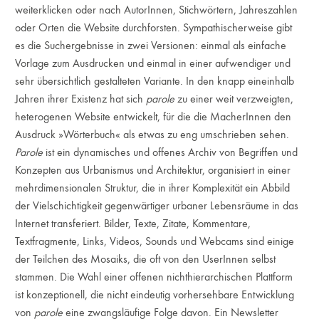
weiterklicken oder nach AutorInnen, Stichwörtern, Jahreszahlen
oder Orten die Website durchforsten. Sympathischerweise gibt
es die Suchergebnisse in zwei Versionen: einmal als einfache
Vorlage zum Ausdrucken und einmal in einer aufwendiger und
sehr übersichtlich gestalteten Variante. In den knapp eineinhalb
Jahren ihrer Existenz hat sich
parole
zu einer weit verzweigten,
heterogenen Website entwickelt, für die die MacherInnen den
Ausdruck »Wörterbuch« als etwas zu eng umschrieben sehen.
Parole
ist ein dynamisches und offenes Archiv von Begriffen und
Konzepten aus Urbanismus und Architektur, organisiert in einer
mehrdimensionalen Struktur, die in ihrer Komplexität ein Abbild
der Vielschichtigkeit gegenwärtiger urbaner Lebensräume in das
Internet transferiert. Bilder, Texte, Zitate, Kommentare,
Textfragmente, Links, Videos, Sounds und Webcams sind einige
der Teilchen des Mosaiks, die oft von den UserInnen selbst
stammen. Die Wahl einer offenen nichthierarchischen Plattform
ist konzeptionell, die nicht eindeutig vorhersehbare Entwicklung
von
parole
eine zwangsläufige Folge davon. Ein Newsletter