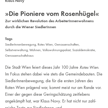
Klaus Novy
»Die Pioniere vom Rosenhügel«
Zur wirklichen Revolution des ArbeiterInnenwohnens
durch die Wiener SiedlerInnen
Tags
SiedlerInnenbewegung
,
Rotes Wien
,
Genossenschaften
,
Selbstverwaltung
,
Wohnen
,
Volkswohnungspalast
,
Sozialdemokratie
,
Genossenschaftshaus
Die Stadt Wien feiert dieses Jahr 100 Jahre
Rotes Wien
.
Im Fokus stehen dabei wie stets die Gemeindebauten. Die
SiedlerInnenbewegung, die für die ersten Jahren des
Roten Wien prägend war, kommt meist nur am Rande vor.
Einer der gegen diese Geringschätzung zeitlebens
angekämpft hat, war Klaus Novy. Er hat nicht nur zahl-
reiche Texte zur SiedlerInnen- und