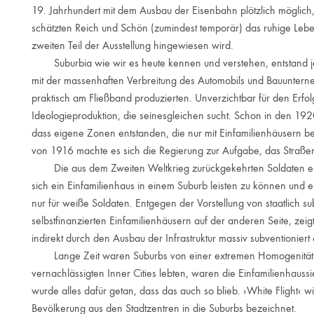
19. Jahrhundert mit dem Ausbau der Eisenbahn plötzlich möglich,
schätzten Reich und Schön (zumindest temporär) das ruhige Lebe
zweiten Teil der Ausstellung hingewiesen wird.
Suburbia wie wir es heute kennen und verstehen, entstand je
mit der massenhaften Verbreitung des Automobils und Bauunterneh
praktisch am Fließband produzierten. Unverzichtbar für den Erfol
Ideologieproduktion, die seinesgleichen sucht. Schon in den 19
dass eigene Zonen entstanden, die nur mit Einfamilienhäusern 
von 1916 machte es sich die Regierung zur Aufgabe, das Straße
Die aus dem Zweiten Weltkrieg zurückgekehrten Soldaten erhie
sich ein Einfamilienhaus in einem Suburb leisten zu können und ei
nur für weiße Soldaten. Entgegen der Vorstellung von staatlich 
selbstfinanzierten Einfamilienhäusern auf der anderen Seite, zeig
indirekt durch den Ausbau der Infrastruktur massiv subventionier
Lange Zeit waren Suburbs von einer extremen Homogenität 
vernachlässigten Inner Cities lebten, waren die Einfamilienhau
wurde alles dafür getan, dass das auch so blieb. ›White Flight
Bevölkerung aus den Stadtzentren in die Suburbs bezeichnet.