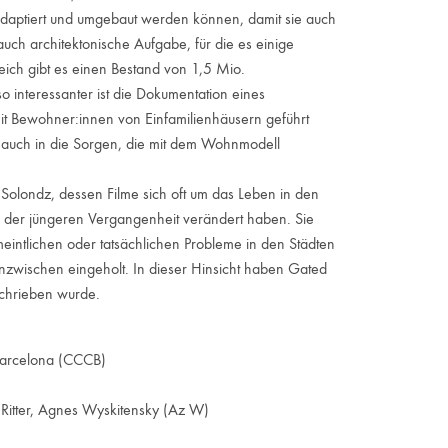
r adaptiert und umgebaut werden können, damit sie auch
auch architektonische Aufgabe, für die es einige
rreich gibt es einen Bestand von 1,5 Mio.
o interessanter ist die Dokumentation eines
mit Bewohner:innen von Einfamilienhäusern geführt
s auch in die Sorgen, die mit dem Wohnmodell
londz, dessen Filme sich oft um das Leben in den
in der jüngeren Vergangenheit verändert haben. Sie
eintlichen oder tatsächlichen Probleme in den Städten
inzwischen eingeholt. In dieser Hinsicht haben Gated
schrieben wurde.
Barcelona (CCCB)
 Ritter, Agnes Wyskitensky (Az W)