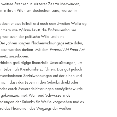
 weitere Strecken in kürzerer Zeit zu überwinden,
n in ihren Villen am stadtnahen Land, worauf im
doch unzweifelhaft erst nach dem Zweiten Weltkrieg
mern wie William Levitt, die Einfamilienhäuser
g war auch der politische Wille und eine
20er Jahren sorgten Flächenwidmungsgesetze dafür,
bebaut werden durften. Mit dem
Federal Aid Road Act
nnetz auszubauen.
lten großzügige finanzielle Unterstützungen, um
n Leben als Kleinfamilie zu führen. Das galt jedoch
subventionierten Sozialwohnungen auf der einen und
t sich, dass das Leben in den Suburbs direkt oder
t oder durch Steuererleichterungen ermöglicht wurde.
gekennzeichnet. Während Schwarze in den
ssiedlungen der Suburbs für Weiße vorgesehen und es
‹ wird das Phänomen des Wegzugs der weißen