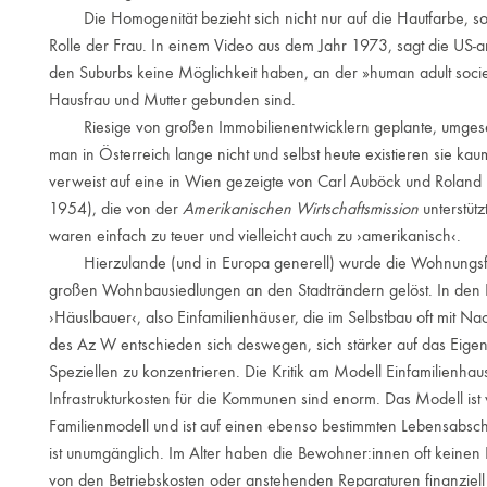
Die Homogenität bezieht sich nicht nur auf die Hautfarbe, son
Rolle der Frau. In einem Video aus dem Jahr 1973, sagt die US-am
den Suburbs keine Möglichkeit haben, an der »human adult society
Hausfrau und Mutter gebunden sind.
Riesige von großen Immobilienentwicklern geplante, umgesetz
man in Österreich lange nicht und selbst heute existieren sie ka
verweist auf eine in Wien gezeigte von Carl Auböck und Roland
1954), die von der
Amerikanischen Wirtschaftsmission
unterstütz
waren einfach zu teuer und vielleicht auch zu ›amerikanisch‹.
Hierzulande (und in Europa generell) wurde die Wohnungsfrag
großen Wohnbausiedlungen an den Stadträndern gelöst. In den K
›Häuslbauer‹, also Einfamilienhäuser, die im Selbstbau oft mit Na
des Az W entschieden sich deswegen, sich stärker auf das Eigenh
Speziellen zu konzentrieren. Die Kritik am Modell Einfamilienha
Infrastrukturkosten für die Kommunen sind enorm. Das Modell ist 
Familienmodell und ist auf einen ebenso bestimmten Lebensabschn
ist unumgänglich. Im Alter haben die Bewohner:innen oft keinen 
von den Betriebskosten oder anstehenden Reparaturen finanziell ü