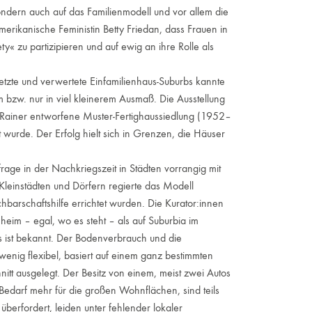
dern auch auf das Familienmodell und vor allem die
erikanische Feministin Betty Friedan, dass Frauen in
« zu partizipieren und auf ewig an ihre Rolle als
te und verwertete Einfamilienhaus-Suburbs kannte
um bzw. nur in viel kleinerem Ausmaß. Die Ausstellung
 Rainer entworfene Muster-Fertighaussiedlung (1952–
t wurde. Der Erfolg hielt sich in Grenzen, die Häuser
e in der Nachkriegszeit in Städten vorrangig mit
leinstädten und Dörfern regierte das Modell
chbarschaftshilfe errichtet wurden. Die Kurator:innen
eim – egal, wo es steht – als auf Suburbia im
us ist bekannt. Der Bodenverbrauch und die
wenig flexibel, basiert auf einem ganz bestimmten
itt ausgelegt. Der Besitz von einem, meist zwei Autos
Bedarf mehr für die großen Wohnflächen, sind teils
berfordert, leiden unter fehlender lokaler