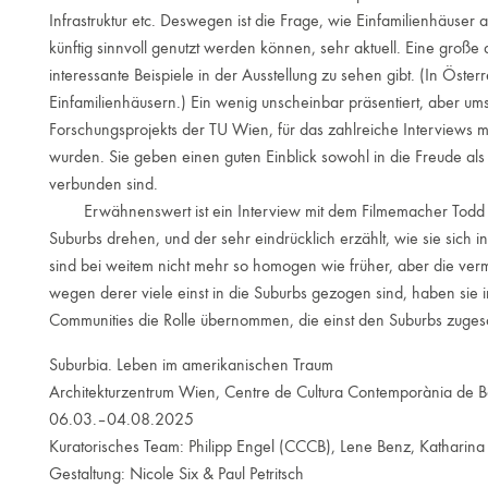
Infrastruktur etc. Deswegen ist die Frage, wie Einfamilienhäuse
künftig sinnvoll genutzt werden können, sehr aktuell. Eine große 
interessante Beispiele in der Ausstellung zu sehen gibt. (In Öste
Einfamilienhäusern.) Ein wenig unscheinbar präsentiert, aber ums
Forschungsprojekts der TU Wien, für das zahlreiche Interviews 
wurden. Sie geben einen guten Einblick sowohl in die Freude al
verbunden sind.
Erwähnenswert ist ein Interview mit dem Filmemacher Todd So
Suburbs drehen, und der sehr eindrücklich erzählt, wie sie sich 
sind bei weitem nicht mehr so homogen wie früher, aber die verm
wegen derer viele einst in die Suburbs gezogen sind, haben sie 
Communities die Rolle übernommen, die einst den Suburbs zuge
Suburbia. Leben im amerikanischen Traum
Architekturzentrum Wien, Centre de Cultura Contemporània de 
06.03.–04.08.2025
Kuratorisches Team: Philipp Engel (CCCB), Lene Benz, Katharina
Gestaltung: Nicole Six & Paul Petritsch