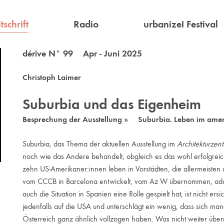
tschrift
Radio
urbanize! Festival
dérive N° 99 Apr - Juni 2025
Christoph Laimer
Suburbia und das Eigenheim
Besprechung der Ausstellung » Suburbia. Leben im ame
Suburbia, das Thema der aktuellen Ausstellung im
Architekturzen
noch wie das Andere behandelt, obgleich es das wohl erfolgreic
zehn US-Amerikaner:innen leben in Vorstädten, die allermeisten 
vom CCCB in Barcelona entwickelt, vom Az W übernommen, adapt
auch die Situation in Spanien eine Rolle gespielt hat, ist nicht ersic
jedenfalls auf die USA und unterschlägt ein wenig, dass sich ma
Österreich ganz ähnlich vollzogen haben. Was nicht weiter über