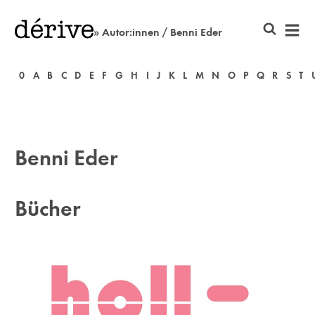
» Autor:innen / Benni Eder
0
A
B
C
D
E
F
G
H
I
J
K
L
M
N
O
P
Q
R
S
T
Benni Eder
Bücher