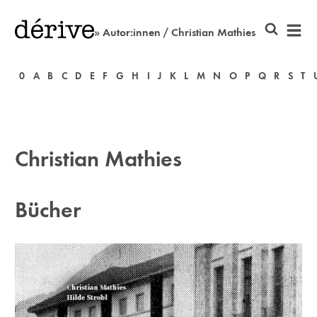
» Autor:innen / Christian Mathies
0
A
B
C
D
E
F
G
H
I
J
K
L
M
N
O
P
Q
R
S
T
Christian Mathies
Bücher