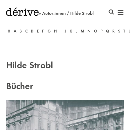
» Autor:innen / Hilde Strobl
0
A
B
C
D
E
F
G
H
I
J
K
L
M
N
O
P
Q
R
S
T
Hilde Strobl
Bücher