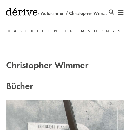
» Autor:innen / Christopher Wimmer
0
A
B
C
D
E
F
G
H
I
J
K
L
M
N
O
P
Q
R
S
T
Christopher Wimmer
Bücher