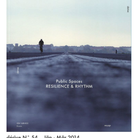
dérive N° 54 Jän - Mär 2014