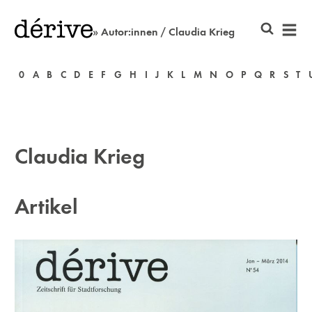
» Autor:innen / Claudia Krieg
0
A
B
C
D
E
F
G
H
I
J
K
L
M
N
O
P
Q
R
S
T
Claudia Krieg
Artikel