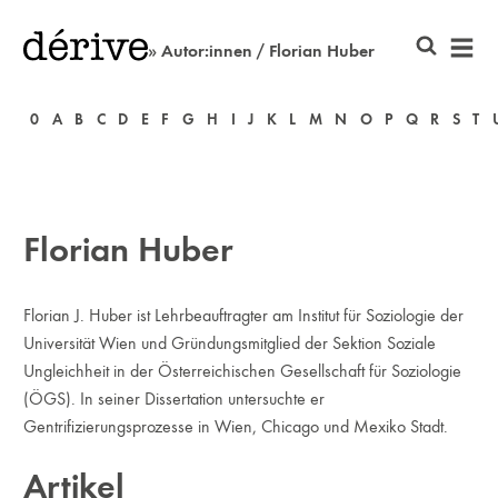
» Autor:innen / Florian Huber
0
A
B
C
D
E
F
G
H
I
J
K
L
M
N
O
P
Q
R
S
T
Florian Huber
Florian J. Huber ist Lehrbeauftragter am Institut für Soziologie der
Universität Wien und Gründungsmitglied der Sektion Soziale
Ungleichheit in der Österreichischen Gesellschaft für Soziologie
(ÖGS). In seiner Dissertation untersuchte er
Gentrifizierungsprozesse in Wien, Chicago und Mexiko Stadt.
Artikel