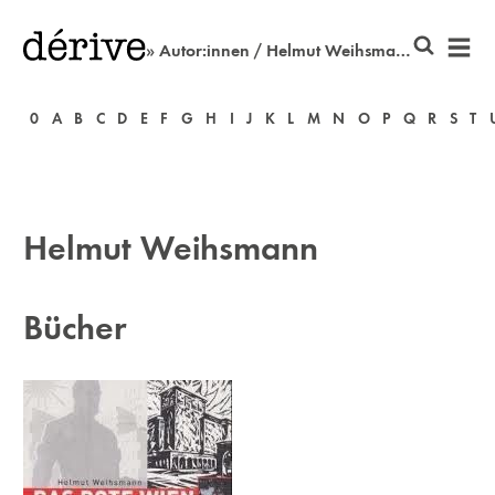
» Autor:innen / Helmut Weihsmann
0
A
B
C
D
E
F
G
H
I
J
K
L
M
N
O
P
Q
R
S
T
Helmut Weihsmann
Bücher