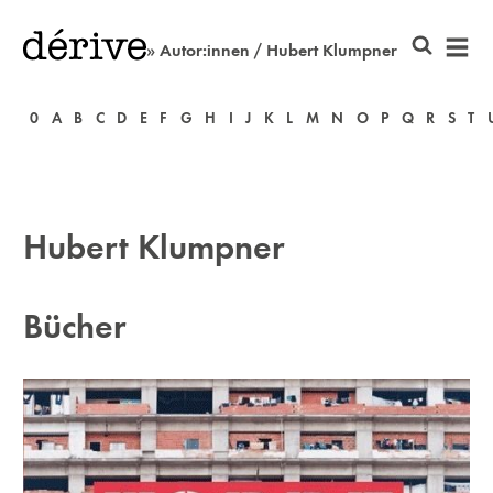
» Autor:innen / Hubert Klumpner
0
A
B
C
D
E
F
G
H
I
J
K
L
M
N
O
P
Q
R
S
T
Hubert Klumpner
Bücher