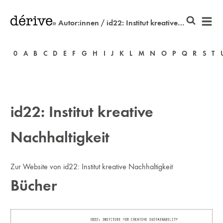
» Autor:innen / id22: Institut kreative Nachhaltigkeit
0
A
B
C
D
E
F
G
H
I
J
K
L
M
N
O
P
Q
R
S
T
id22: Institut kreative
Nachhaltigkeit
Zur Website von id22: Institut kreative Nachhaltigkeit
Bücher