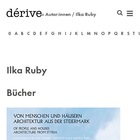
» Autor:innen / Ilka Ruby
0
A
B
C
D
E
F
G
H
I
J
K
L
M
N
O
P
Q
R
S
T
Ilka Ruby
Bücher