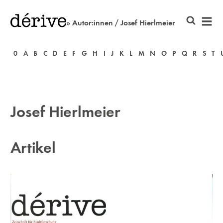
» Autor:innen / Josef Hierlmeier
0
A
B
C
D
E
F
G
H
I
J
K
L
M
N
O
P
Q
R
S
T
Josef Hierlmeier
Artikel