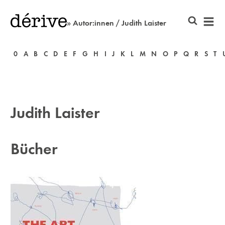
» Autor:innen / Judith Laister
0
A
B
C
D
E
F
G
H
I
J
K
L
M
N
O
P
Q
R
S
T
Judith Laister
Bücher