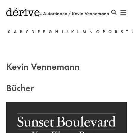
» Autor:innen / Kevin Vennemann
0
A
B
C
D
E
F
G
H
I
J
K
L
M
N
O
P
Q
R
S
T
Kevin Vennemann
Bücher