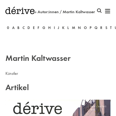
» Autor:innen / Martin Kaltwasser
0
A
B
C
D
E
F
G
H
I
J
K
L
M
N
O
P
Q
R
S
T
Martin Kaltwasser
Künstler
Artikel