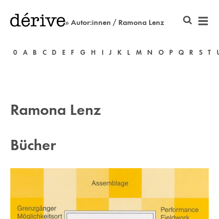
» Autor:innen / Ramona Lenz
0
A
B
C
D
E
F
G
H
I
J
K
L
M
N
O
P
Q
R
S
T
Ramona Lenz
Bücher