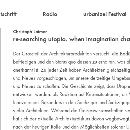
tschrift
Radio
urbanize! Festival
Christoph Laimer
re-searching utopia. when imagination chal
Der Grossteil der Architekturproduktion versucht, die Bedü
befriedigen und den Status quo dessen zu erhalten, was al
anerkannt ist. Zu jeder Zeit haben Architekten gleichzeiti
und Neues vorgeschlagen, um unsere derzeitige Umgebun
und Neues zu schaffen. Die Geschichte zeigt, dass Utopie
entwickelt wurden: als Reaktion auf Krisensituationen, al
Innovationen. Besonders in den Sechziger- und Siebzigerja
vieler Architekten. Während die Geisteswissenschaften si
hat sich der aktuelle Architekturdiskurs davon wegbewegt.
nach der heutigen Rolle und den Möglichkeiten solcher Ut