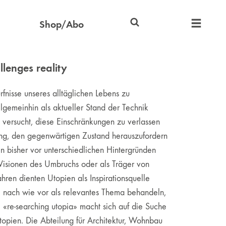
Shop/Abo
lenges reality
rfnisse unseres alltäglichen Lebens zu
lgemeinhin als aktueller Stand der Technik
g versucht, diese Einschränkungen zu verlassen
g, den gegenwärtigen Zustand herauszufordern
n bisher vor unterschiedlichen Hintergründen
s Visionen des Umbruchs oder als Träger von
hren dienten Utopien als Inspirationsquelle
e nach wie vor als relevantes Thema behandeln,
 «re-searching utopia» macht sich auf die Suche
opien. Die Abteilung für Architektur, Wohnbau