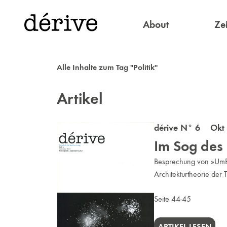
About
Zei
Alle Inhalte zum Tag "Politik"
Artikel
dérive N° 6 Okt 
Im Sog des
Besprechung von »UmBau
Architekturtheorie der
Seite 44-45
ARTIKEL LESEN