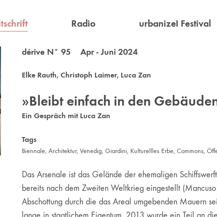
tschrift
Radio
urbanize! Festival
dérive N° 95 Apr - Juni 2024
Elke Rauth
,
Christoph Laimer
,
Luca Zan
»Bleibt einfach in den Gebäuden
Ein Gespräch mit Luca Zan
Tags
Biennale
,
Architektur
,
Venedig
,
Giardini
,
Kulturellles Erbe
,
Commons
,
Öff
Das Arsenale ist das Gelände der ehemaligen Schiffswerf
bereits nach dem Zweiten Weltkrieg eingestellt (Mancuso e
Abschottung durch die das Areal umgebenden Mauern seit
lange in staatlichem Eigentum, 2013 wurde ein Teil an di