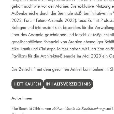
gehört nach wie vor der Marine. Die exklusive Nutzung e
Außenbereiche durch die Biennale stößt bei Initiativen in 
2023; Forum Futuro Arsenale 2023). Luca Zan ist Professo
Bologna und interessiert sich besonders für die Verwaltung
über das Arsenale geschrieben und forscht zu Möglichkei
gesellschaft­lichen Potenzial von Arealen ehemaliger Schif
Elke Rauth und Christoph Laimer haben mit Luca Zan anläss
Pavillons für die Architektur-Biennale im Mai 2023 ein Ge
Die Zeitschrift mit dem gesamten Artikel kann online im
HEFT KAUFEN
INHALTSVERZEICHNIS
Autor:innen
Elke Rauth ist Obfrau von
dérive - Verein für Stadtforschung
und L