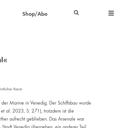
Shop/Abo
!«
entlicher Raum
t der Marine in Venedig. Der Schiffsbau wurde
t al. 2023, S. 271), trotzdem ist die
her aufrecht geblieben. Das Arsenale war
e Stadt Venedig übergeben, ein anderer Teil