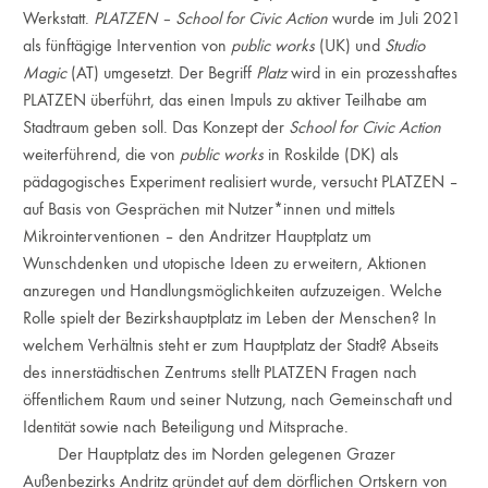
Werkstatt.
PLATZEN – School for Civic Action
wurde im Juli 2021
als fünftägige Intervention von
public works
(UK) und
Studio
Magic
(AT) umgesetzt. Der Begriff
Platz
wird in ein prozesshaftes
PLATZEN überführt, das einen Impuls zu aktiver Teilhabe am
Stadtraum geben soll. Das Konzept der
School for Civic Action
weiterführend, die von
public works
in Roskilde (DK) als
pädagogisches Experiment realisiert wurde, versucht PLATZEN –
auf Basis von Gesprächen mit Nutzer*innen und mittels
Mikrointerventionen – den Andritzer Hauptplatz um
Wunschdenken und utopische Ideen zu erweitern, Aktionen
anzu­regen und Handlungsmöglichkeiten auf­zuzeigen. Welche
Rolle spielt der Bezirkshauptplatz im Leben der Menschen? In
welchem Verhältnis steht er zum Hauptplatz der Stadt? Abseits
des innerstädtischen Zentrums stellt PLATZEN Fragen nach
öffentlichem Raum und seiner Nutzung, nach Gemeinschaft und
Identität sowie nach Beteiligung und Mitsprache.
Der Hauptplatz des im Norden gelegenen Grazer
Außenbezirks Andritz gründet auf dem dörflichen Ortskern von