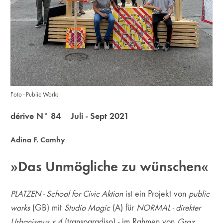
Foto - Public Works
dérive N° 84 Juli - Sept 2021
Adina F. Camhy
»Das Unmögliche zu wünschen«
PLATZEN - School for Civic Aktion
ist ein Projekt von
public
works
(GB) mit
Studio Magic
(A) für
NORMAL - direkter
Urbanismus x 4
(transparadiso) - im Rahmen von
Graz