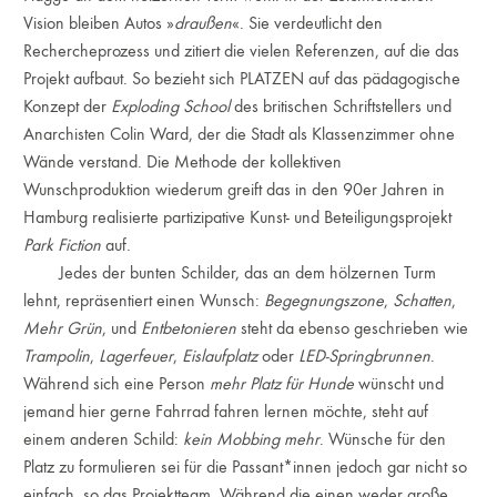
Vision bleiben Autos »
draußen
«. Sie verdeutlicht den
Rechercheprozess und zitiert die vielen Referenzen, auf die das
Projekt aufbaut. So bezieht sich PLATZEN auf das pädagogische
Konzept der
Exploding School
des britischen Schriftstellers und
Anarchisten Colin Ward, der die Stadt als Klassenzimmer ohne
Wände verstand. Die Methode der kollektiven
Wunschproduktion wiederum greift das in den 90er Jahren in
Hamburg realisierte partizipative Kunst- und Beteiligungsprojekt
Park Fiction
auf.
Jedes der bunten Schilder, das an dem hölzernen Turm
lehnt, repräsentiert einen Wunsch:
Begegnungszone
,
Schatten
,
Mehr Grün
, und
Entbetonieren
steht da ebenso geschrieben wie
Trampolin
,
Lagerfeuer
,
Eislaufplatz
oder
LED-Springbrunnen
.
Während sich eine Person
mehr Platz für Hunde
wünscht und
jemand hier gerne Fahrrad fahren lernen möchte, steht auf
einem anderen Schild:
kein Mobbing mehr
. Wünsche für den
Platz zu formulieren sei für die Passant*innen jedoch gar nicht so
einfach, so das Projektteam. Während die einen weder große,