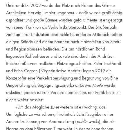
Unterandritz. 2002 wurde der Platz nach Plänen des Grazer
Architekten Herwig Illmaier umgebaut – dafür wurde groß­flächig
asphaltiert und große Bäume wurden gefällt. Heute ist er geprägt
von seiner Funktion als Verkehrsknotenpunkt. Die Straßenbahn
zieht an ihrer Endstation eine Schleife, in deren Mitte sich neben
einigen Stände und einem Brunnen auch Haltestellen von Stadt-
und Regionalbussen befinden. Die am nördlichen Rand
liegenden Kaffeehäuser und Lokale sind durch die Andritzer
Reichsstraße vom restlichen Platz abgeschnitten. Peter Laukhardt
und Erich Cagran (Bürgerinitiative Andritz) legten 2019 ein
Konzept für eine Verkehrsberuhigung und Begrünung vor. Eine
Umgestaltung als Begegnungszone bzw.
Grüne Meile
wurde
diskutiert, jedoch ist trotz Versprechen seitens der Politik bis jetzt
nichts weiter passiert.
»Um das Mögliche zu erweitern ist es wichtig, das
Unmögliche zu wünschen«, throhnt als Schriftzug über einer
Aquarellzeichnung von Andreas Lang (
public works
), die als
Flagge an dem hölzernen Turm weht. In der zeichnerischen