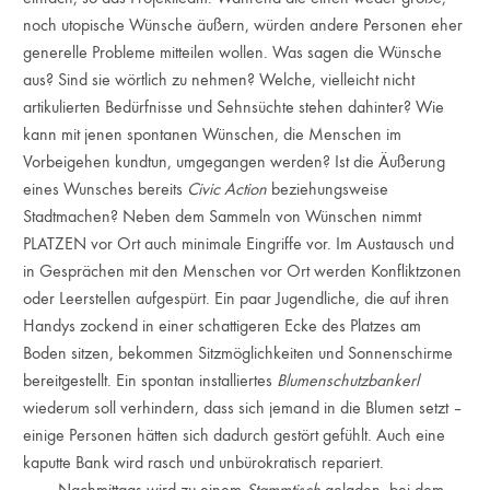
noch utopische Wünsche äußern, würden andere Personen eher
generelle Probleme mitteilen wollen. Was sagen die Wünsche
aus? Sind sie wörtlich zu nehmen? Welche, vielleicht nicht
artikulierten Bedürfnisse und Sehnsüchte stehen dahinter? Wie
kann mit jenen spontanen Wünschen, die Menschen im
Vorbeigehen kundtun, umgegangen werden? Ist die Äußerung
eines Wunsches bereits
Civic Action
beziehungsweise
Stadtmachen? Neben dem Sammeln von Wünschen nimmt
PLATZEN vor Ort auch minimale Eingriffe vor. Im Austausch und
in Gesprächen mit den Menschen vor Ort werden Konfliktzonen
oder Leerstellen aufgespürt. Ein paar Jugendliche, die auf ihren
Handys zockend in einer schattigeren Ecke des Platzes am
Boden sitzen, bekommen Sitzmöglichkeiten und Sonnenschirme
bereitgestellt. Ein spontan installiertes
Blumenschutzbankerl
wiederum soll verhindern, dass sich jemand in die Blumen setzt –
einige Personen hätten sich dadurch gestört gefühlt. Auch eine
kaputte Bank wird rasch und unbürokratisch repariert.
Nachmittags wird zu einem
Stammtisch
geladen, bei dem