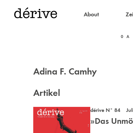
About
Zei
0
A
Adina F. Camhy
Artikel
dérive N° 84 Juli
»Das Unmög