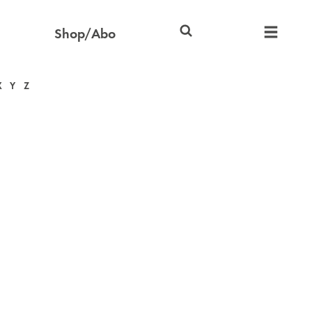
Shop/Abo
X
Y
Z