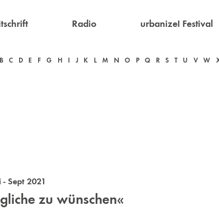
tschrift
Radio
urbanize! Festival
B
C
D
E
F
G
H
I
J
K
L
M
N
O
P
Q
R
S
T
U
V
W
 - Sept 2021
liche zu wünschen«