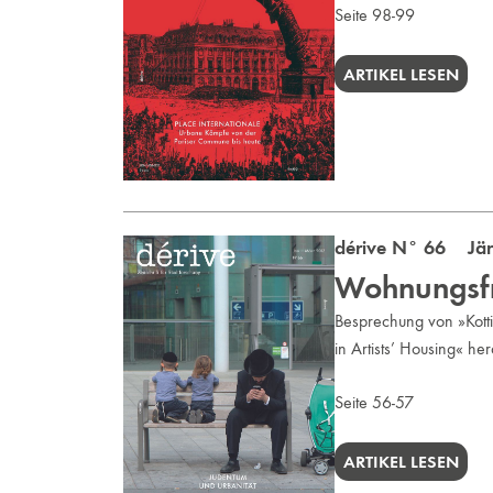
Seite 98-99
ARTIKEL LESEN
dérive N° 66 Jän
Wohnungsfra
Besprechung von »Kott
in Artists’ Housing« he
Seite 56-57
ARTIKEL LESEN