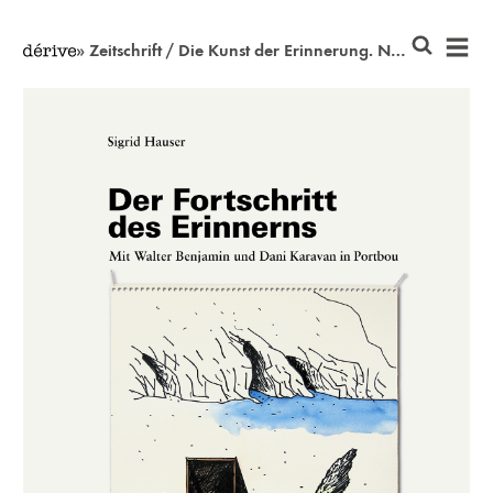
» Zeitschrift / Die Kunst der Erinnerung. Nach ein paar Tagen kam die Nachricht: Walter Benjamin ist tot