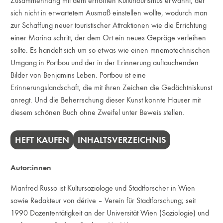
Zusammenhang mit dem erhofften Kulturtourismus erwähnt, der
sich nicht in erwartetem Ausmaß einstellen wollte, wodurch man
zur Schaffung neuer touristischer Attraktionen wie die Errichtung
einer Marina schritt, der dem Ort ein neues Gepräge verleihen
sollte. Es handelt sich um so etwas wie einen mnemotechnischen
Umgang in Portbou und der in der Erinnerung auftauchenden
Bilder von Benjamins Leben. Portbou ist eine
Erinnerungslandschaft, die mit ihren Zeichen die Gedächtniskunst
anregt. Und die Beherrschung dieser Kunst konnte Hauser mit
diesem schönen Buch ohne Zweifel unter Beweis stellen.
HEFT KAUFEN
INHALTSVERZEICHNIS
Autor:innen
Manfred Russo ist Kultursoziologe und Stadtforscher in Wien
sowie Redakteur von dérive – Verein für Stadtforschung; seit
1990 Dozententätigkeit an der Universität Wien (Soziologie) und