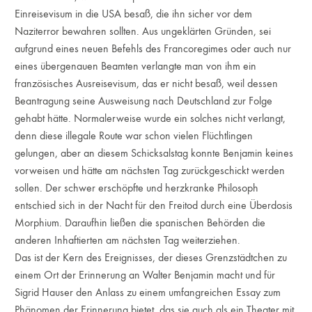
Einreisevisum in die USA besaß, die ihn sicher vor dem
Naziterror bewahren sollten. Aus ungeklärten Gründen, sei
aufgrund eines neuen Befehls des Francoregimes oder auch nur
eines übergenauen Beamten verlangte man von ihm ein
französisches Ausreisevisum, das er nicht besaß, weil dessen
Beantragung seine Ausweisung nach Deutschland zur Folge
gehabt hätte. Normalerweise wurde ein solches nicht verlangt,
denn diese illegale Route war schon vielen Flüchtlingen
gelungen, aber an diesem Schicksalstag konnte Benjamin keines
vorweisen und hätte am nächsten Tag zurückgeschickt werden
sollen. Der schwer erschöpfte und herzkranke Philosoph
entschied sich in der Nacht für den Freitod durch eine Überdosis
Morphium. Daraufhin ließen die spanischen Behörden die
anderen Inhaftierten am nächsten Tag weiterziehen.
Das ist der Kern des Ereignisses, der dieses Grenzstädtchen zu
einem Ort der Erinnerung an Walter Benjamin macht und für
Sigrid Hauser den Anlass zu einem umfangreichen Essay zum
Phänomen der Erinnerung bietet, das sie auch als ein Theater mit