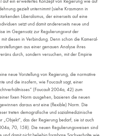
l auf ein erweitertes Konzept von Regierung wie auf
usdehnung gezielt unternimmt (siehe Krasmann in
tarkenden Liberalismus, der einerseits auf eine
dividuen setzt und damit andererseits neue und
eise im Gegensatz zur Regulierungswut der
 mit diesen in Verbindung. Denn schon die Kameral-
vorstellungen aus einer genauen Analyse ihres
veräns durch, sondern versuchen, mit der Empirie
ine neue Vorstellung von Regierung, die normative
e und die insofern, wie Foucault sagt, einer
 Machtverhältnisses“ (Foucault 2004a, 42) zum
einer fixen Norm ausgehen, basieren die neuen
gewinnen daraus erst eine (flexible) Norm. Die
ieser treten demografische und sozialmedizinische
ur „Objekt“, das der Regierung bedarf, sie ist auch
 2004a, 70, 158). Die neuen Regulierungsweisen sind
ne und damit nicht beliebig formbare Sachverhalte wie