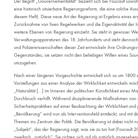
Der Begriff „Gouvernementalität“ bezieht sich bei Foucault sowoh
eine historisch situierbare Regierungsreform, die eine solche A
diesem Heft). Diese neue Art der Regierung ist Ergebnis eines ers
Zurücknahme von fixen Regelwerken und die Eigenaktivität der In
weitere Ebenen von Regierung einzieht. Sie steht in gewisser W
Verwaltungsapparaturen des 18. Jahrhunderts und steht dennoch
und Polizeiwissenschaften dieser Zeit entwickeln ihre Ordnungs
Gegenstandes; sie setzen nicht den beliebigen Willen eines Sou
umzugehen.
Nach einer längeren Vorgeschichte entwickelt sich so um 1800 e
Vorstellungen aus einer Analyse der Wirklichkeit entwickeln möcht
„Naturalität [...] im Inneren der politischen Künstlichkeit eines
Durchbruch verhilft. Während disziplinierende Maßnahmen von 
Sicherheitspraktiken auf einer Beobachtung der Wirklichkeit und 
„Bevölkerung“ wird nun als Interventionsfeld entdeckt, und mit d
Themen ins Zentrum der Politik. Die Bevölkerung ist dabei nicht n
„Subjekt“, das der Regierung sagt, was sie zu tun hat (Foucault
zweifach „natürlich“: Sie richten sich auf als natürlich angesehe