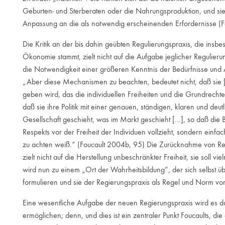
Geburten- und Sterberaten oder die Nahrungsproduktion, und sie 
Anpassung an die als notwendig erscheinenden Erfordernisse (F
Die Kritik an der bis dahin geübten Regulierungspraxis, die insb
Ökonomie stammt, zielt nicht auf die Aufgabe jeglicher Regulierun
die Notwendigkeit einer größeren Kenntnis der Bedürfnisse und 
„Aber diese Mechanismen zu beachten, bedeutet nicht, daß sie [
geben wird, das die individuellen Freiheiten und die Grundrechte 
daß sie ihre Politik mit einer genauen, ständigen, klaren und deu
Gesellschaft geschieht, was im Markt geschieht [...], so daß die
Respekts vor der Freiheit der Individuen vollzieht, sondern einfac
zu achten weiß.“ (Foucault 2004b, 95) Die Zurücknahme von Reg
zielt nicht auf die Herstellung unbeschränkter Freiheit, sie soll
wird nun zu einem „Ort der Wahrheitsbildung“, der sich selbst 
formulieren und sie der Regierungspraxis als Regel und Norm v
Eine wesentliche Aufgabe der neuen Regierungspraxis wird es dahe
ermöglichen; denn, und dies ist ein zentraler Punkt Foucaults, die 