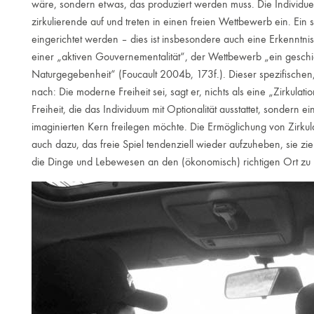
wäre, sondern etwas, das produziert werden muss. Die Individuen 
zirkulierende auf und treten in einen freien Wettbewerb ein. Ein so
eingerichtet werden – dies ist insbesondere auch eine Erkenntnis
einer „aktiven Gouvernementalität“, der Wettbewerb „ein geschic
Naturgegebenheit“ (Foucault 2004b, 173f.). Dieser spezifischen,
nach: Die moderne Freiheit sei, sagt er, nichts als eine „Zirkulation
Freiheit, die das Individuum mit Optionalität ausstattet, sondern ei
imaginierten Kern freilegen möchte. Die Ermöglichung von Zirkul
auch dazu, das freie Spiel tendenziell wieder aufzuheben, sie zi
die Dinge und Lebewesen an den (ökonomisch) richtigen Ort zu 