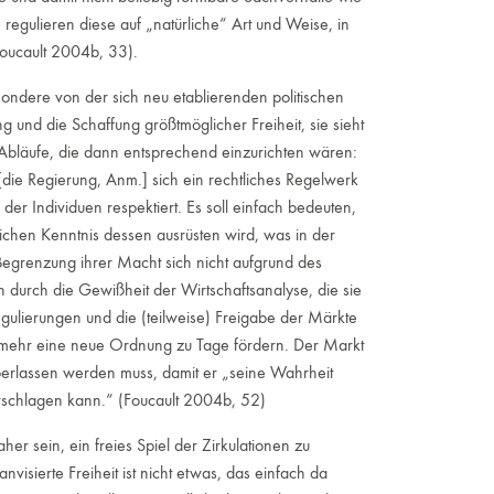
regulieren diese auf „natürliche“ Art und Weise, in
oucault 2004b, 33).
esondere von der sich neu etablierenden politischen
g und die Schaffung größtmöglicher Freiheit, sie sieht
Abläufe, die dann entsprechend einzurichten wären:
die Regierung, Anm.] sich ein rechtliches Regelwerk
der Individuen respektiert. Es soll einfach bedeuten,
tlichen Kenntnis dessen ausrüsten wird, was in der
 Begrenzung ihrer Macht sich nicht aufgrund des
h durch die Gewißheit der Wirtschafts­analyse, die sie
ulierungen und die (teilweise) Freigabe der Märkte
 vielmehr eine neue Ordnung zu Tage fördern. Der Markt
überlassen werden muss, damit er „seine Wahrheit
orschlagen kann.“ (Foucault 2004b, 52)
r sein, ein freies Spiel der Zirkulationen zu
anvisierte Freiheit ist nicht etwas, das einfach da