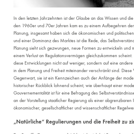
In den letzten Jahrzehnten ist der Glaube an das Wissen und di
den 1960er und 70er Jahren kam es zu einem Aufbegehren der Zi
Planung, insgesamt haben sich die ökonomischen und politischen 
und einer Dominanz des Marktes ist die Rede, das Selbstverständn
Planung sieht sich gezwungen, neue Formen zu entwickeln und m
einem Verlust an Regulationsvermögen gleichzukommen scheint.
diese Entwicklungen nicht auf weniger, sondern auf eine andere 
in dem Planung und Freiheit miteinander verschränkt sind. Diese
Gegenwart, sie ist ein Kennzeichen auch der Anfänge der modern
historischer Rückblick lohnend scheint, wie überhaupt einer mod
Gouvernementalität ist für eine Befragung des Selbstverständnisse
an der Vorstellung staatlicher Regierung als einer abgrenzbaren In
ökonomischer, gesellschaftlicher und wissenschaftlicher Regelwe
„Natürliche“ Regulierungen und die Freiheit zu zi