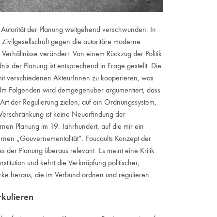
e Autorität der Planung weitgehend verschwunden. In
vilgesellschaft gegen die autoritäre moderne
Verhältnisse verändert. Von einem Rückzug der Politik
is der Planung ist entsprechend in Frage gestellt. Die
it verschiedenen AkteurInnen zu ko­operieren, was
 Im Folgenden wird demgegenüber argumentiert, dass
Art der Regulierung zielen, auf ein Ordnungssystem,
 Verschränkung ist keine Neuerfindung der
en Planung im 19. Jahrhundert, auf die mir ein
ernen „Gouvernementalität“. Foucaults Konzept der
s der Planung überaus relevant. Es meint eine Kritik
stitution und kehrt die Verknüpfung politischer,
rke heraus, die im Verbund ordnen und regulieren.
rkulieren