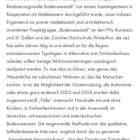
Realisierungsstudie Bodenseestadt“ von einem Soziologenteam in
Kooperation mit Städtebauern durchgeführt wurde, neue Indizien.
Ergänzend zur primär städtebaulich und architektonisch
orientierten Projektgruppe „Bodenseestadt“ an den FHs Konstanz
und St. Gallen und der Züricher Hochschule Winterthur, die seit
fast zehn Jahren tätig ist und aktuell an für die Region
erstrebenswerten Typologien in Alternative zum Einfamilienhaus
arbeitet, sollten heutige Wohnorientierungen soziologisch
analysiert werden. Es war also zu klären, was genau das
Wesentliche am suburbanen Wohnen ist, das die Menschen
suchen: ist es die Möglichkeit der Gartennutzung, die Autonomie
oder etwas ganz anderes? 2003 und 2004 wurden dafür
insgesamt zwölf „Fälle“ untersucht: Haushalte mit und ohne
Kindern, in Einfamilienhäusern und in der Innenstadt, im
deutschen, schweizerischen und österreichischen
Bodenseeraum. Die angewandte Methode war das qualitative,
leitfadenbasierte Interview, ergänzt durch die so genannte
„fotogeleitete Hervorlockung“, also den Einsatz von Fotografien,