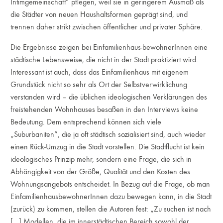
Intimgemeinschaft“ pflegen, weil sie in geringerem Ausmaß als
die Städter von neuen Haushaltsformen geprägt sind, und
trennen daher strikt zwischen öffentlicher und privater Sphäre.
Die Ergebnisse zeigen bei Einfamilienhaus-bewohnerInnen eine
städtische Lebensweise, die nicht in der Stadt praktiziert wird.
Interessant ist auch, dass das Einfamilienhaus mit eigenem
Grundstück nicht so sehr als Ort der Selbstverwirklichung
verstanden wird – die üblichen ideologischen Verklärungen des
freistehenden Wohnhauses besaßen in den Interviews keine
Bedeutung. Dem entsprechend können sich viele
„Suburbaniten“, die ja oft städtisch sozialisiert sind, auch wieder
einen Rück-Umzug in die Stadt vorstellen. Die Stadtflucht ist kein
ideologisches Prinzip mehr, sondern eine Frage, die sich in
Abhängigkeit von der Größe, Qualität und den Kosten des
Wohnungsangebots entscheidet. In Bezug auf die Frage, ob man
EinfamilienhausbewohnerInnen dazu bewegen kann, in die Stadt
(zurück) zu kommen, stellen die Autoren fest: „Zu suchen ist nach
[…] Modellen, die im innerstädtischen Bereich sowohl der