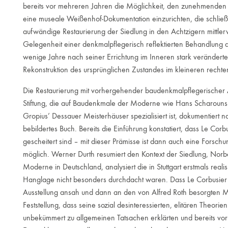
bereits vor mehreren Jahren die Möglichkeit, den zunehmenden
eine museale Weißenhof-Dokumentation einzurichten, die schließ
aufwändige Restaurierung der Siedlung in den Achtzigern mittlerw
Gelegenheit einer denkmalpflegerisch reflektierten Behandlung 
wenige Jahre nach seiner Errichtung im Inneren stark veränder
Rekonstruktion des ursprünglichen Zustandes im kleineren recht
Die Restaurierung mit vorhergehender baudenkmalpflegerischer 
Stiftung, die auf Baudenkmale der Moderne wie Hans Scharouns
Gropius’ Dessauer Meisterhäuser spezialisiert ist, dokumentiert n
bebildertes Buch. Bereits die Einführung konstatiert, dass Le Co
gescheitert sind – mit dieser Prämisse ist dann auch eine Forschu
möglich. Werner Durth resumiert den Kontext der Siedlung, Nor
Moderne in Deutschland, analysiert die in Stuttgart erstmals reali
Hang­lage nicht besonders durchdacht waren. Dass Le Corbusier s
Ausstellung ansah und dann an den von Alfred Roth besorgten 
Feststellung, dass seine sozial desinteressierten, elitären Theor
unbekümmert zu allgemeinen Tatsachen erklärten und bereits vo