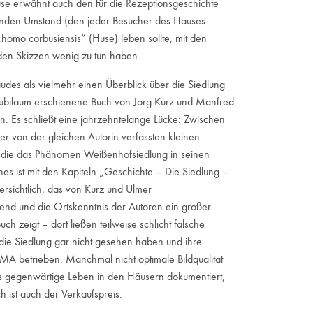
use erwähnt auch den für die Rezeptionsgeschichte
enden Umstand (den jeder Besucher des Hauses
homo corbusiensis“ (Huse) leben sollte, mit den
den Skizzen wenig zu tun haben.
bäudes als vielmehr einen Überblick über die Siedlung
m Jubiläum erschienene Buch von Jörg Kurz und Manfred
. Es schließt eine jahrzehntelange Lücke: Zwischen
r von der gleichen Autorin verfassten kleinen
h, die das Phänomen Weißenhofsiedlung in seinen
s ist mit den Kapiteln „Geschichte – Die Siedlung –
ersichtlich, das von Kurz und Ulmer
hend und die Ortskenntnis der Auto­ren ein großer
h zeigt – dort ließen teilweise schlicht falsche
die Siedlung gar nicht gesehen haben und ihre
A betrieben. Manchmal nicht optimale Bildqualität
as gegenwärtige Leben in den Häusern dokumentiert,
 ist auch der Verkaufspreis.