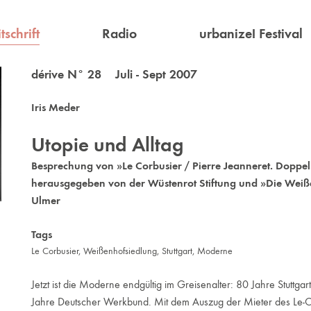
tschrift
Radio
urbanize! Festival
dérive N° 28 Juli - Sept 2007
Iris Meder
Utopie und Alltag
Besprechung von »Le Corbusier / Pierre Jeanneret. Doppel
herausgegeben von der Wüstenrot Stiftung und »Die Wei
Ulmer
Tags
Le Corbusier
,
Weißenhofsiedlung
,
Stuttgart
,
Moderne
Jetzt ist die Moderne endgültig im Greisenalter: 80 Jahre Stuttg
Jahre Deutscher Werkbund. Mit dem Auszug der Mieter des Le-Co