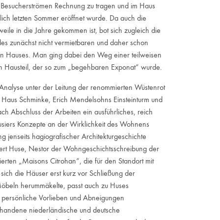
 Besucherströmen Rechnung zu tragen und im Haus
lich letzten Sommer eröffnet wurde. Da auch die
eile in die Jahre gekommen ist, bot sich zugleich die
des zunächst nicht vermietbaren und daher schon
ten Hauses. Man ging dabei den Weg einer teilweisen
en Hausteil, der so zum „begehbaren Exponat“ wurde.
Analyse unter der Leitung der renommierten Wüstenrot
 Haus Schminke, Erich Mendelsohns Einsteinturm und
ach Abschluss der Arbeiten ein ausführliches, reich
rbusiers Konzepte an der Wirklichkeit des Wohnens
ng jenseits hagiografischer Architekturgeschichte
bert Huse, Nestor der Wohngeschichtsschreibung der
sierten „Maisons Citrohan“, die für den Standort mit
ich die Häuser erst kurz vor Schließung der
Möbeln herummäkelte, passt auch zu Huses
ien persönliche Vorlieben und Abneigungen
rhandene niederländische und deutsche