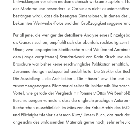
Entwicklungen vor allem medientechnisch wirksam zuspitzten. H
der Moderne und besonders Le Corbusiers nicht zu unterschätz
bestätigen wird), dass die beengten Dimensionen, in denen der „
bekannten Weitwinkel-Fotos und den Großzügigkeit suggerieren
Für all jene, die weniger die detaillierte Analyse eines Einzelge
als Ganzes suchen, empfiehlt sich das ebenfalls rechtzeitig zu
Ulmer, zwei engagierten Stadtforschern und Weißenhof-Anrainern
dem (lange vergriffenen) Standardwerk von Karin Kirsch und eine
Broschüre war bisher keine erschwingliche Publikation erhältlic
Zusammenhängen adäquat behandelt hätte. Die Struktur des Buche
Die Ausstellung – die Architekten – Die Häuser“ usw. klar und üb
zusammengetragene Bildmaterial selbst für Insider teils überrasc
Vorteil, wie gerade der Vergleich mit Pommer/Ottos Weißenhof-Buc
Beschreibungen vermuten, dass die englischsprachigen Autoren 
Recherchen ausschließlich im Mies-van-der-Rohe-Archiv des MOM
und Flüchtigkeitsfehler sieht man Kurz/Ulmers Buch, das auch d
angesichts des umfassenden Materials gerne nach, sehr erfreulich