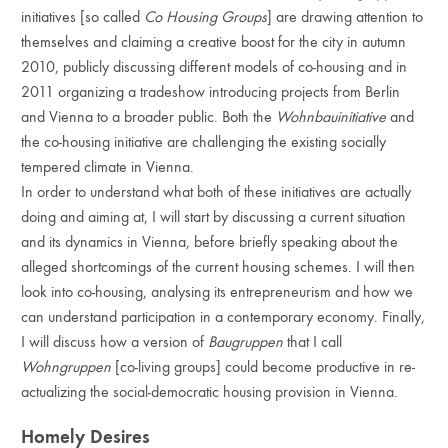
initiatives [so called
Co Housing Groups
] are drawing attention to
themselves and claiming a creative boost for the city in autumn
2010, publicly discussing different models of co-housing and in
2011 organizing a tradeshow introducing projects from Berlin
and Vienna to a broader public. Both the
Wohnbauinitiative
and
the co-housing initiative are challenging the existing socially
tempered climate in Vienna.
In order to understand what both of these initiatives are actually
doing and aiming at, I will start by discussing a current situation
and its dynamics in Vienna, before briefly speaking about the
alleged shortcomings of the current housing schemes. I will then
look into co-housing, analysing its entrepreneurism and how we
can understand participation in a contemporary economy. Finally,
I will discuss how a version of
Baugruppen
that I call
Wohngruppen
[co-living groups] could become productive in re-
actualizing the social-democratic housing provision in Vienna.
Homely Desires