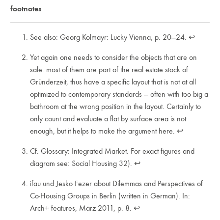
footnotes
See also: Georg Kolmayr: Lucky Vienna, p. 20—24.
↩︎
Yet again one needs to consider the objects that are on
sale: most of them are part of the real estate stock of
Gründerzeit, thus have a specific layout that is not at all
optimized to contemporary standards — often with too big a
bathroom at the wrong position in the layout. Certainly to
only count and evaluate a flat by surface area is not
enough, but it helps to make the argument here.
↩︎
Cf. Glossary: Integrated Market. For exact figures and
diagram see: Social Housing 32).
↩︎
ifau und Jesko Fezer about Dilemmas and Perspectives of
Co-Housing Groups in Berlin (written in German). In:
Arch+ features, März 2011, p. 8.
↩︎