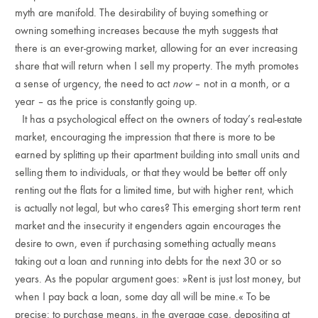
myth are manifold. The desirability of buying something or
owning something increases because the myth suggests that
there is an ever-growing market, allowing for an ever increasing
share that will return when I sell my property. The myth promotes
a sense of urgency, the need to act
now
– not in a month, or a
year – as the price is constantly going up.
It has a psychological effect on the owners of today’s real-estate
market, encouraging the impression that there is more to be
earned by splitting up their apartment building into small units and
selling them to individuals, or that they would be better off only
renting out the flats for a limited time, but with higher rent, which
is actually not legal, but who cares? This emerging short term rent
market and the insecurity it engenders again encourages the
desire to own, even if purchasing something actually means
taking out a loan and running into debts for the next 30 or so
years. As the popular argument goes: »Rent is just lost money, but
when I pay back a loan, some day all will be mine.« To be
precise: to purchase means, in the average case, depositing at