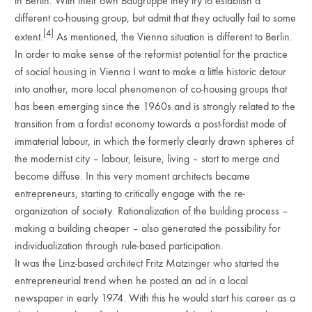
in Berlin. With their own Baugruppe they try to establish a
different co-housing group, but admit that they actually fail to some
[4]
extent.
As mentioned, the Vienna situation is different to Berlin.
In order to make sense of the reformist potential for the practice
of social housing in Vienna I want to make a little historic detour
into another, more local phenomenon of co-housing groups that
has been emerging since the 1960s and is strongly related to the
transition from a fordist economy towards a post-fordist mode of
immaterial labour, in which the formerly clearly drawn spheres of
the modernist city – labour, leisure, living – start to merge and
become diffuse. In this very moment architects became
entrepreneurs, starting to critically engage with the re-
organization of society. Rationalization of the building process –
making a building cheaper – also generated the possibility for
individualization through rule-based participation.
It was the Linz-based architect Fritz Matzinger who started the
entrepreneurial trend when he posted an ad in a local
newspaper in early 1974. With this he would start his career as a