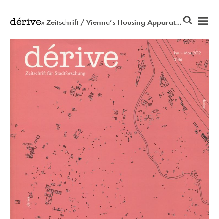
» Zeitschrift / Vienna’s Housing Apparatus and Its Contemporary Challenges