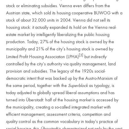
stock or eliminating subsidies. Vienna even differs from the
Austrian state, which sold its housing cooperative BUWOG with a
stock of about 32.000 units in 2004. Vienna did not sell its
housing stock: it actually expanded its hold on the Vienna real-
estate market by intelligently liberalizing the public housing
production. Today, 27% of the housing stock is owned by the
municipality and 21% of the city’s housing stock is owned by
[3]
Limited Profit Housing Association (LPHA)
but indirectly
controlled by the city’s authority via quality management, land
provision and subsidies. The legacy of the 1920s social-
democratic intent that was backed up by the Austro-Marxism of
the same period, together with the
Superblock
as typology, is
today adjusted to globally spread liberal assumptions and has
turned into Überstadt: half of the housing market is accessed by
the municipality, creating a so-called integrated market with
efficient management, assessment criteria, competition and
quality control as the common vocabulary in today’s practice of
social housing. this
Überstadt
is characterized not only by the vast