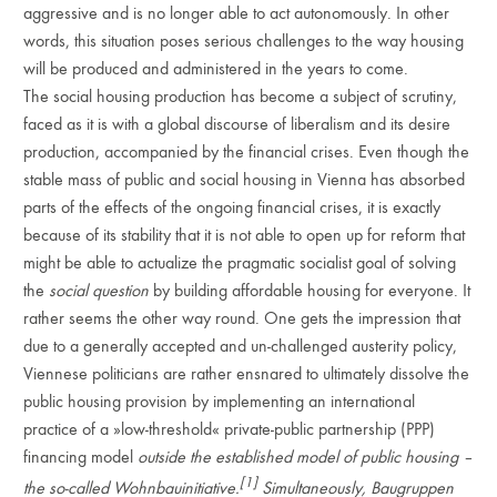
aggressive and is no longer able to act autonomously. In other
words, this situation poses serious challenges to the way housing
will be produced and administered in the years to come.
The social housing production has become a subject of scrutiny,
faced as it is with a global discourse of liberalism and its desire
production, accompanied by the financial crises. Even though the
stable mass of public and social housing in Vienna has absorbed
parts of the effects of the ongoing financial crises, it is exactly
because of its stability that it is not able to open up for reform that
might be able to actualize the pragmatic socialist goal of solving
the
social question
by building affordable housing for everyone. It
rather seems the other way round. One gets the impression that
due to a generally accepted and un-challenged austerity policy,
Viennese politicians are rather ensnared to ultimately dissolve the
public housing provision by implementing an international
practice of a »low-threshold« private-public partnership (PPP)
financing model
outside the established model of public housing –
[1]
the so-called
Wohnbauinitiative
.
Simultaneously, Baugruppen