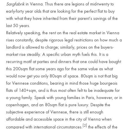
Sargfabrik
in Vienna. Thus there are legions of mid-twenty to
early-forty year olds that are looking for the perfect flat to buy
with what they have inherited from their parent’s savings of the
last 50 years.
Relatively speaking, the rent on the real estate market in Vienna
rises constantly, despite rigorous legal restrictions on how much a
landlord is allowed to charge; similarly, prices on the buyers-
market rise steadily. A specific urban myth fuels this. It is a
recurring motif at parties and dinners that one could have bought
this 200sqm flat some years ago for the same value as what
would now get you only 80sqm of space. 80sqm is not that big
for Viennese conditions, bearing in mind those huge bourgeois
flats of 140+sqm, and is thus most often felt to be inadequate for
a young family. Speak with young families in Paris, however, or in
copenhagen, and an 80sqm flat is pure luxury. Despite the
subjective experience of Viennese, there is still enough
affordable and accessible space in the city of Vienna when
[2]
compared with international circumstances.
the effects of the