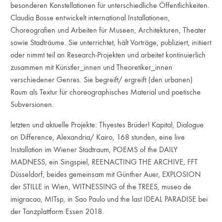
besonderen Konstellationen für unterschiedliche Öffentlichkeiten.
Claudia Bosse entwickelt international Installationen,
Choreografien und Arbeiten für Museen, Architekturen, Theater
sowie Stadträume. Sie unterrichtet, hält Vorträge, publiziert, initiiert
oder nimmt teil an Research-Projekten und arbeitet kontinuierlich
zusammen mit Künstler_innen und Theoretiker_innen
verschiedener Genres. Sie begreift/ ergreift (den urbanen)
Raum als Textur für choreographisches Material und poetische
Subversionen.
letzten und aktuelle Projekte: Thyestes Brüder! Kapital, Dialogue
on Difference, Alexandria/ Kairo, 168 stunden, eine live
Installation im Wiener Stadtraum, POEMS of the DAILY
MADNESS, ein Singspiel, REENACTING THE ARCHIVE, FFT
Düsseldorf, beides gemeinsam mit Günther Auer, EXPLOSION
der STILLE in Wien, WITNESSING of the TREES, museo de
imigracao, MITsp, in Sao Paulo und the last IDEAL PARADISE bei
der Tanzplattform Essen 2018.