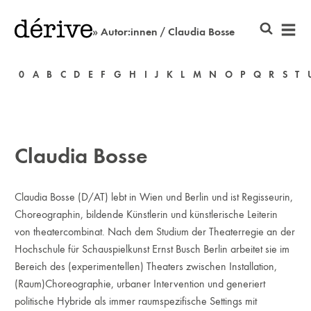
» Autor:innen / Claudia Bosse
0
A
B
C
D
E
F
G
H
I
J
K
L
M
N
O
P
Q
R
S
T
Claudia Bosse
Claudia Bosse (D/AT) lebt in Wien und Berlin und ist Regisseurin,
Choreographin, bildende Künstlerin und künstlerische Leiterin
von theatercombinat. Nach dem Studium der Theaterregie an der
Hochschule für Schauspielkunst Ernst Busch Berlin arbeitet sie im
Bereich des (experimentellen) Theaters zwischen Installation,
(Raum)Choreographie, urbaner Intervention und generiert
politische Hybride als immer raumspezifische Settings mit