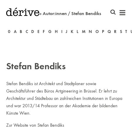
» Autor:innen / Stefan Bendiks
0
A
B
C
D
E
F
G
H
I
J
K
L
M
N
O
P
Q
R
S
T
Stefan Bendiks
Stefan Bendiks ist Architekt und Stadtplaner sowie
Geschäftsführer des Büros Artgineering in Brüssel. Er lehrt zu
Architektur und Städtebau an zahlreichen Institutionen in Europa
und war 2013/14 Professor an der Akademie der bildenden
Künste Wien.
Zur Website von Stefan Bendiks