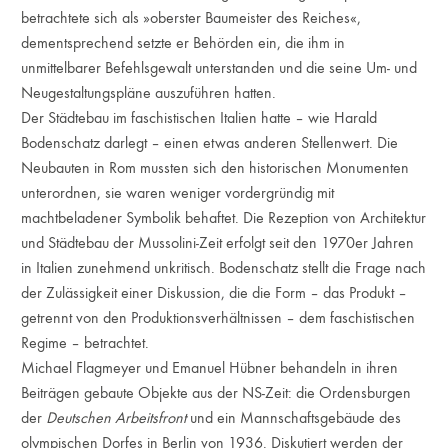
betrachtete sich als »oberster Baumeister des Reiches«,
dementsprechend setzte er Behörden ein, die ihm in
unmittelbarer Befehlsgewalt unterstanden und die seine Um- und
Neugestaltungspläne auszuführen hatten.
Der Städtebau im faschistischen Italien hatte – wie Harald
Bodenschatz darlegt – einen etwas anderen Stellenwert. Die
Neubauten in Rom mussten sich den historischen Monumenten
unterordnen, sie waren weniger vordergründig mit
machtbeladener Symbolik behaftet. Die Rezeption von Architektur
und Städtebau der Mussolini-Zeit erfolgt seit den 1970er Jahren
in Italien zunehmend unkritisch. Bodenschatz stellt die Frage nach
der Zulässigkeit einer Diskussion, die die Form – das Produkt –
getrennt von den Produktionsverhältnissen – dem faschistischen
Regime – betrachtet.
Michael Flagmeyer und Emanuel Hübner behandeln in ihren
Beiträgen gebaute Objekte aus der NS-Zeit: die Ordensburgen
der
Deutschen Arbeitsfront
und ein Mannschaftsgebäude des
olympischen Dorfes in Berlin von 1936. Diskutiert werden der