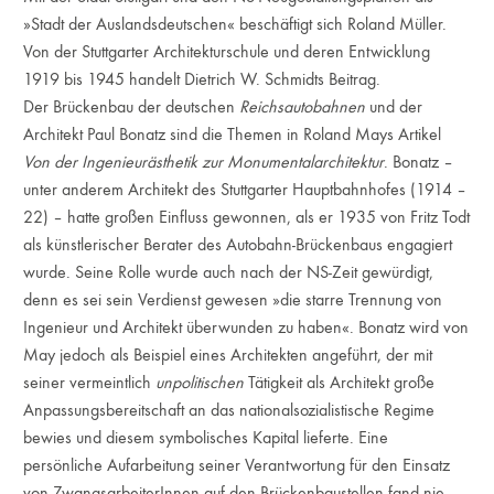
»Stadt der Auslandsdeutschen« beschäftigt sich Roland Müller.
Von der Stuttgarter Architekturschule und deren Entwicklung
1919 bis 1945 handelt Dietrich W. Schmidts Beitrag.
Der Brückenbau der deutschen
Reichsautobahnen
und der
Architekt Paul Bonatz sind die Themen in Roland Mays Artikel
Von der Ingenieurästhetik zur Monumentalarchitektur
. Bonatz –
unter anderem Architekt des Stuttgarter Hauptbahnhofes (1914 –
22) – hatte großen Einfluss gewonnen, als er 1935 von Fritz Todt
als künstlerischer Berater des Autobahn-Brückenbaus engagiert
wurde. Seine Rolle wurde auch nach der NS-Zeit gewürdigt,
denn es sei sein Verdienst gewesen »die starre Trennung von
Ingenieur und Architekt überwunden zu haben«. Bonatz wird von
May jedoch als Beispiel eines Architekten angeführt, der mit
seiner vermeintlich
unpolitischen
Tätigkeit als Architekt große
Anpassungsbereitschaft an das nationalsozialistische Regime
bewies und diesem symbolisches Kapital lieferte. Eine
persönliche Aufarbeitung seiner Verantwortung für den Einsatz
von ZwangsarbeiterInnen auf den Brückenbaustellen fand nie