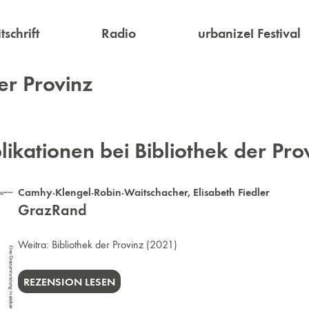
tschrift
Radio
urbanize! Festival
er Provinz
ikationen bei Bibliothek der Pro
Camhy·Klengel·Robin·Waitschacher
,
Elisabeth Fiedler
GrazRand
Weitra:
Bibliothek der Provinz
(2021)
REZENSION LESEN