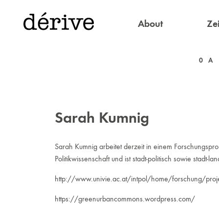
About
Zei
0
A
Sarah Kumnig
Sarah Kumnig arbeitet derzeit in einem Forschungspr
Politikwissenschaft und ist stadt-politisch sowie stadt-la
http://www.univie.ac.at/intpol/home/forschung/pro
https://greenurbancommons.wordpress.com/