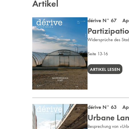
Artikel
dérive N° 67 Apr 
Partizipati
Widersprüche des Stad
Seite 13-16
ARTIKEL LESEN
dérive N° 63 Apr 
Urbane Land
Besprechung von »Urban