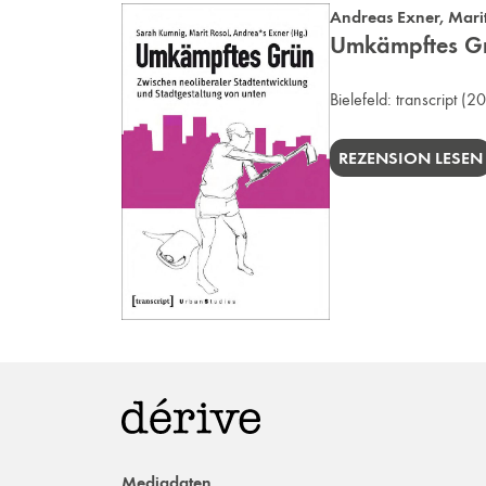
Andreas Exner
,
Mari
Umkämpftes Grü
Bielefeld:
transcript
(20
REZENSION LESEN
Mediadaten