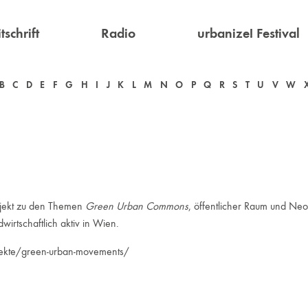
tschrift
Radio
urbanize! Festival
B
C
D
E
F
G
H
I
J
K
L
M
N
O
P
Q
R
S
T
U
V
W
ojekt zu den Themen
Green Urban Commons
, öffentlicher Raum und Neoli
ndwirtschaftlich aktiv in Wien.
jekte/green-urban-movements/