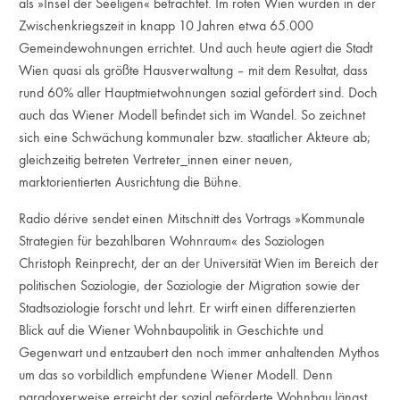
als »Insel der Seeligen« betrachtet. Im roten Wien wurden in der
Zwischenkriegszeit in knapp 10 Jahren etwa 65.000
Gemeindewohnungen errichtet. Und auch heute agiert die Stadt
Wien quasi als größte Hausverwaltung – mit dem Resultat, dass
rund 60% aller Hauptmietwohnungen sozial gefördert sind. Doch
auch das Wiener Modell befindet sich im Wandel. So zeichnet
sich eine Schwächung kommunaler bzw. staatlicher Akteure ab;
gleichzeitig betreten Vertreter_innen einer neuen,
marktorientierten Ausrichtung die Bühne.
Radio dérive sendet einen Mitschnitt des Vortrags »Kommunale
Strategien für bezahlbaren Wohnraum« des Soziologen
Christoph Reinprecht, der an der Universität Wien im Bereich der
politischen Soziologie, der Soziologie der Migration sowie der
Stadtsoziologie forscht und lehrt. Er wirft einen differenzierten
Blick auf die Wiener Wohnbaupolitik in Geschichte und
Gegenwart und entzaubert den noch immer anhaltenden Mythos
um das so vorbildlich empfundene Wiener Modell. Denn
paradoxerweise erreicht der sozial geförderte Wohnbau längst