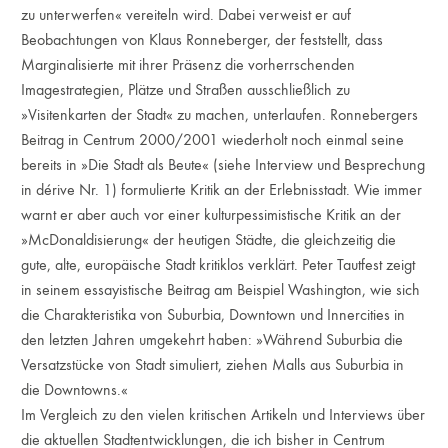
zu unterwerfen« vereiteln wird. Dabei verweist er auf
Beobachtungen von Klaus Ronneberger, der feststellt, dass
Marginalisierte mit ihrer Präsenz die vorherrschenden
Imagestrategien, Plätze und Straßen ausschließlich zu
»Visitenkarten der Stadt« zu machen, unterlaufen. Ronnebergers
Beitrag in Centrum 2000/2001 wiederholt noch einmal seine
bereits in »Die Stadt als Beute« (siehe Interview und Besprechung
in dérive Nr. 1) formulierte Kritik an der Erlebnisstadt. Wie immer
warnt er aber auch vor einer kulturpessimistische Kritik an der
»McDonaldisierung« der heutigen Städte, die gleichzeitig die
gute, alte, europäische Stadt kritiklos verklärt. Peter Tautfest zeigt
in seinem essayistische Beitrag am Beispiel Washington, wie sich
die Charakteristika von Suburbia, Downtown und Innercities in
den letzten Jahren umgekehrt haben: »Während Suburbia die
Versatzstücke von Stadt simuliert, ziehen Malls aus Suburbia in
die Downtowns.«
Im Vergleich zu den vielen kritischen Artikeln und Interviews über
die aktuellen Stadtentwicklungen, die ich bisher in Centrum