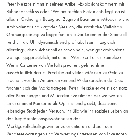
Peter Neitzke nimmt in seinem Artikel »Explosionskammern mit
Bühnenanschluss oder `Wo am rechten Platz nichts liegt, da ist
alles in Ordnung‘« Bezug auf Zygmunt Baumanns »Moderne und
Ambivalenz« und klagt den Versuch, die städtische Vielfalt als
Ordnungsstörung zu begreifen, an. »Das Leben in der Stadt soll
rund um die Uhr dynamisch und profitabel sein – zugleich
allerdings, denn sicher soll es schon sein, weniger ambivalent,
weniger gegensätzlich, mit einem Wort: kontrolliert komplex«.
Wenn Konzerne von Vielfalt sprechen, geht es ihnen
ausschließlich darum, Produkte auf vielen Märkten zu Geld zu
machen, vor den Ambivalenzen und Widersprüchen der Stadt
fürchten sich die Markstrategen. Peter Neitzke erweist sich trotz
aller Bemühungen und Milliardeninvestitionen der weltweiten
Entertainment-Konzerne als Optimist und glaubt, dass »eine
lebendige Stadt jeden Versuch, ihr Bild wie ihr soziales Leben an
den Repräsentationsgewohnheiten der
Marktgesellschaftsgewinner zu orientieren und sich den
Renditeerwartungen und Verwertungsinteressen von Investoren