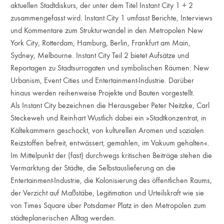
aktuellen Stadtdiskurs, der unter dem Titel Instant City 1 + 2
zusammengefasst wird. Instant City 1 umfasst Berichte, Interviews
und Kommentare zum Strukturwandel in den Metropolen New
York City, Rotterdam, Hamburg, Berlin, Frankfurt am Main,
Sydney, Melbourne. Instant City Teil 2 bietet Aufsätze und
Reportagen zu Stadtsurrogaten und symbolischen Räumen: New
Urbanism, Event Cities und Entertainment-Industrie. Darüber
hinaus werden reihenweise Projekte und Bauten vorgestellt.
Als Instant City bezeichnen die Herausgeber Peter Neitzke, Carl
Steckeweh und Reinhart Wustlich dabei ein »Stadtkonzentrat, in
Kältekammern geschockt, von kulturellen Aromen und sozialen
Reizstoffen befreit, entwässert, gemahlen, im Vakuum gehalten«.
Im Mittelpunkt der (fast) durchwegs kritischen Beiträge stehen die
Vermarktung der Städte, die Selbstauslieferung an die
Entertainment-Industrie, die Kolonisierung des öffentlichen Raums,
der Verzicht auf Maßstäbe, Legitimation und Urteilskraft wie sie
von Times Square über Potsdamer Platz in den Metropolen zum
städteplanerischen Alltag werden.