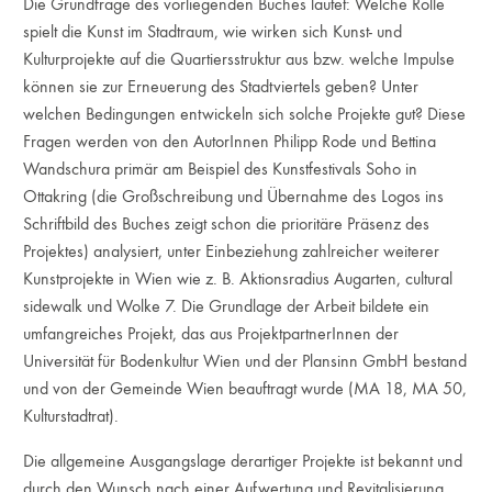
Die Grundfrage des vorliegenden Buches lautet: Welche Rolle
spielt die Kunst im Stadtraum, wie wirken sich Kunst- und
Kulturprojekte auf die Quartiersstruktur aus bzw. welche Impulse
können sie zur Erneuerung des Stadtviertels geben? Unter
welchen Bedingungen entwickeln sich solche Projekte gut? Diese
Fragen werden von den AutorInnen Philipp Rode und Bettina
Wandschura primär am Beispiel des Kunstfestivals Soho in
Ottakring (die Großschreibung und Übernahme des Logos ins
Schriftbild des Buches zeigt schon die prioritäre Präsenz des
Projektes) analysiert, unter Einbeziehung zahlreicher weiterer
Kunstprojekte in Wien wie z. B. Aktionsradius Augarten, cultural
sidewalk und Wolke 7. Die Grundlage der Arbeit bildete ein
umfangreiches Projekt, das aus ProjektpartnerInnen der
Universität für Bodenkultur Wien und der Plansinn GmbH bestand
und von der Gemeinde Wien beauftragt wurde (MA 18, MA 50,
Kulturstadtrat).
Die allgemeine Ausgangslage derartiger Projekte ist bekannt und
durch den Wunsch nach einer Aufwertung und Revitalisierung