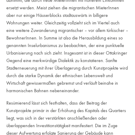
abnimmt, die durch neue MieterInnen mit höherem Einkommen
ersetzt werden. Meist ziehen die migrantischen MieterInnen
aber nur einige Häuserblocks stadtauswärts in billigere
Wohnungen weiter. Gleichzeitig vollzieht sich im Viertel auch
eine weitere Zuwanderung migrantischer – vor allem türkischer –
BewohnerInnen. In Summe ist also die Herausbildung eines so
genannten Inselurbanismus zu beobachten, der eine punktuelle
Urbanisierung nach sich zieht. Insgesamt ist in dieser Ottakringer
Gegend eine merkwürdige Dialektik zu konstatieren. Sanfte
Stadterneuerung mit ihrer Überlagerung durch Kunstprojekte wird
durch die starke Dynamik der ethnischen Lebenswelt und
Wirtschaft gewissermaßen gebremst und verläuft beinahe in
harmonischen Bahnen nebeneinander.
Resümierend lässt sich festhalten, dass der Beitrag der
Kunstprojekte primär in der Erhöhung des Kapitals des Quartiers
liegt, was sich in der verstärkten anschließenden oder
überlappenden Investitionstätigkeit manifestiert. Die im Zuge
dieser Aufwertung erfolgte Sanierung der Gebäude kann